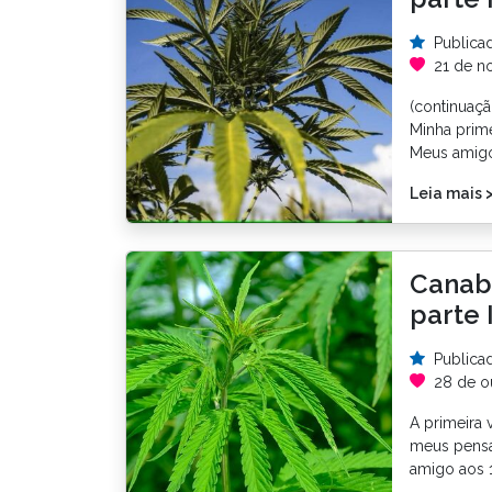
Publica
21 de n
(continuaçã
Minha prime
Meus amigo
Leia mais 
Canabi
parte 
Publica
28 de o
A primeira 
meus pensa
amigo aos 1