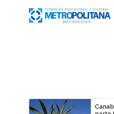
Canabi
parte I