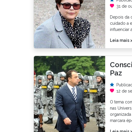
31 de ou
Depois da o
cuidado a 
influenciar
Leia mais 
Consci
Paz
Publica
12 de s
O tema com
nas Univers
organizada
marcara ép
Leia mais 