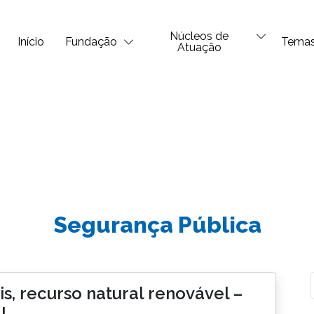
Núcleos de
Início
Fundação
Tema
Atuação
Segurança Pública
s, recurso natural renovável –
I