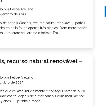
do por
Felipe Arellano
ovembro de 2023
o da parte I) Canabis, recurso natural renovável – parte I
ira colheita foi de apenas três plantas. Eram meus bebês.
s admiraram seu aroma e beleza. Em…
>
s, recurso natural renovável –
I
do por
Felipe Arellano
utubro de 2023
vez que esvaziei minha mente e consegui parar de ouvir
mentos foi depois de fumar canabis com meu melhor
9 anos. Eu já tinha fumado…