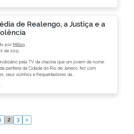
édia de Realengo, a Justiça e a
olência
do por
Milton
il de 2011
 noticiário pela TV da chacina que um jovem de nome
da periferia da Cidade do Rio de Janeiro, fez com
s, seus vizinhos e frequentadores da…
>
1
2
3
>