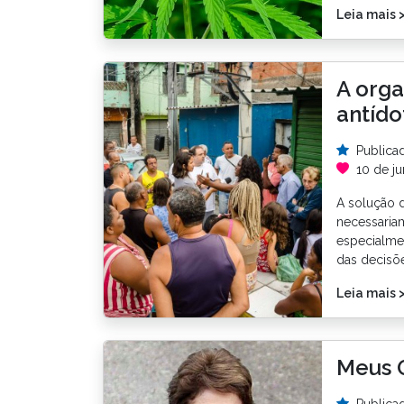
Leia mais 
A org
antído
Publica
10 de j
A solução 
necessariam
especialmen
das decisõ
Leia mais 
Meus 
Publica