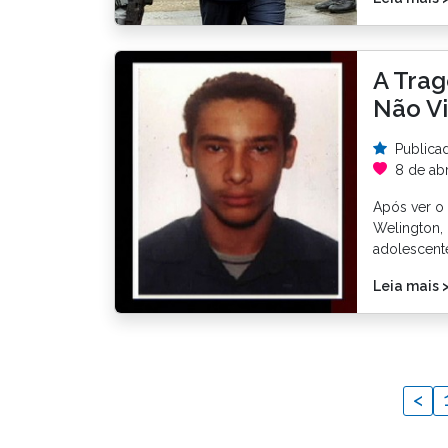
A Trag
Não Vi
Publica
8 de abr
Após ver o
Welington, 
adolescente
Leia mais 
<