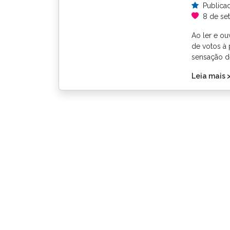
Publica
8 de se
Ao ler e ou
de votos à 
sensação d
Leia mais 