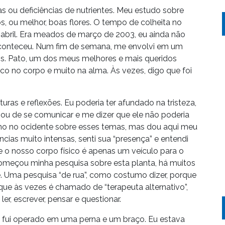
 ou deficiências de nutrientes. Meu estudo sobre
os, ou melhor, boas flores. O tempo de colheita no
abril. Era meados de março de 2003, eu ainda não
aconteceu. Num fim de semana, me envolvi em um
os. Pato, um dos meus melhores e mais queridos
co no corpo e muito na alma. Às vezes, digo que foi
turas e reflexões. Eu poderia ter afundado na tristeza,
u de se comunicar e me dizer que ele não poderia
ismo no ocidente sobre esses temas, mas dou aqui meu
ias muito intensas, senti sua “presença” e entendi
o nosso corpo físico é apenas um veículo para o
 começou minha pesquisa sobre esta planta, há muitos
e. Uma pesquisa “de rua”, como costumo dizer, porque
e às vezes é chamado de “terapeuta alternativo”,
r, escrever, pensar e questionar.
, fui operado em uma perna e um braço. Eu estava