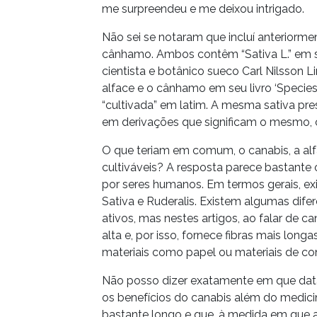
me surpreendeu e me deixou intrigado.
Não sei se notaram que incluí anteriorme
cânhamo. Ambos contêm “Sativa L.” em 
cientista e botânico sueco Carl Nilsson L
alface e o cânhamo em seu livro ‘Species 
“cultivada” em latim. A mesma sativa pre
em derivações que significam o mesmo, 
O que teriam em comum, o canabis, a alf
cultiváveis? A resposta parece bastante
por seres humanos. Em termos gerais, exi
Sativa e Ruderalis. Existem algumas dif
ativos, mas nestes artigos, ao falar de c
alta e, por isso, fornece fibras mais long
materiais como papel ou materiais de co
Não posso dizer exatamente em que data 
os benefícios do canabis além do medici
bastante longo e que, à medida em que a