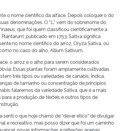
nte o nome científico da alface. Depois coloquei o do
suas denominações. O “L.” vem do sobrenome do
innaeus, que foi quem classificou cientificamente a
Plantarum’, publicado em 1753. Sativa significa
sente no nome científico do arroz, Oryza Sativa, ou
como no caso do alho, Allium Sativum.
ace, o arroz e o alho para serem considerados
 óbvia: Essas plantas foram amplamente cultivadas
stem três tipos ou variedades de canabis, Índica,
erenças de tamanho ou concentração de princípios
anabis falaremos da variedade Sativa, que é a mais
as para a produção de têxteis e outros tipos de
nstrução.
senti o que hoje chamo de “dever ético” de divulgar
nal e recreativo, mas posso dizer que foi um caminho
vancei, novas informações e reflexões apenas