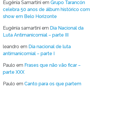
Eugênia Samartini
em
Grupo Tarancón
celebra 50 anos de álbum histórico com
show em Belo Horizonte
Eugênia samartini
em
Dia Nacional da
Luta Antimanicomial – parte III
leandro
em
Dia nacional de luta
antimanicomial – parte I
Paulo
em
Frases que não vão ficar –
parte XXX
Paulo
em
Canto para os que partem