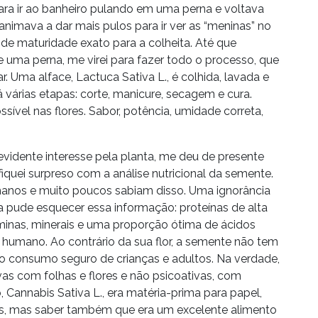
ra ir ao banheiro pulando em uma perna e voltava
nimava a dar mais pulos para ir ver as “meninas” no
o de maturidade exato para a colheita. Até que
 uma perna, me virei para fazer todo o processo, que
. Uma alface, Lactuca Sativa L., é colhida, lavada e
 várias etapas: corte, manicure, secagem e cura.
sível nas flores. Sabor, potência, umidade correta,
dente interesse pela planta, me deu de presente
 fiquei surpreso com a análise nutricional da semente.
manos e muito poucos sabiam disso. Uma ignorância
ca pude esquecer essa informação: proteínas de alta
taminas, minerais e uma proporção ótima de ácidos
 humano. Ao contrário da sua flor, a semente não tem
 o consumo seguro de crianças e adultos. Na verdade,
vas com folhas e flores e não psicoativas, com
 Cannabis Sativa L., era matéria-prima para papel,
os, mas saber também que era um excelente alimento