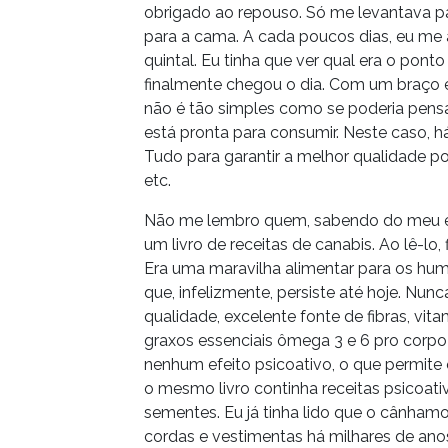
obrigado ao repouso. Só me levantava pa
para a cama. A cada poucos dias, eu me a
quintal. Eu tinha que ver qual era o pont
finalmente chegou o dia. Com um braço e
não é tão simples como se poderia pensar
está pronta para consumir. Neste caso, há
Tudo para garantir a melhor qualidade pos
etc.
Não me lembro quem, sabendo do meu evi
um livro de receitas de canabis. Ao lê-lo,
Era uma maravilha alimentar para os hu
que, infelizmente, persiste até hoje. Nun
qualidade, excelente fonte de fibras, vi
graxos essenciais ômega 3 e 6 pro corpo
nenhum efeito psicoativo, o que permite
o mesmo livro continha receitas psicoati
sementes. Eu já tinha lido que o cânhamo,
cordas e vestimentas há milhares de an