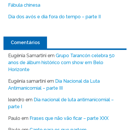
Fábula chinesa
Dia dos avós e dia fora do tempo – parte II
Comentários
Eugênia Samartini
em
Grupo Tarancón celebra 50
anos de álbum histórico com show em Belo
Horizonte
Eugênia samartini
em
Dia Nacional da Luta
Antimanicomial – parte III
leandro
em
Dia nacional de luta antimanicomial –
parte I
Paulo
em
Frases que não vão ficar – parte XXX
Paulo
em
Canto para os que partem