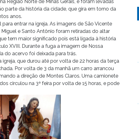
 na Região Norte de Minas Gerais, e foram levadas
 parte da história da cidade, que gira em torno da
ntos anos.
 para entrar na igreja. As imagens de São Vicente
 Miguel e Santo Antônio foram retiradas do altar
e tem maior significado pois está ligada à história
culo XVIII. Durante a fuga a imagem de Nossa
 do acervo foi deixada para trás.
greja, que durou até por volta de 22 horas da terça
 fechada. Por volta de 3 da manhã um carro arrancou
 tomando a direção de Montes Claros. Uma camionete
os circulou na 3ª feira por volta de 15 horas, e pode