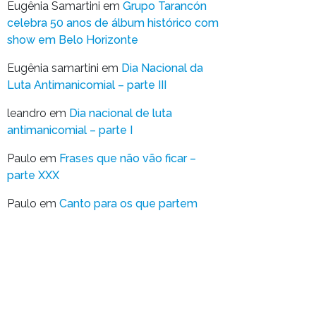
Eugênia Samartini
em
Grupo Tarancón
celebra 50 anos de álbum histórico com
show em Belo Horizonte
Eugênia samartini
em
Dia Nacional da
Luta Antimanicomial – parte III
leandro
em
Dia nacional de luta
antimanicomial – parte I
Paulo
em
Frases que não vão ficar –
parte XXX
Paulo
em
Canto para os que partem