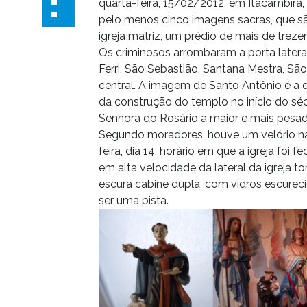
quarta-feira, 15/02/2012, em Itacambira,
pelo menos cinco imagens sacras, que são
igreja matriz, um prédio de mais de treze
Os criminosos arrombaram a porta lateral
Ferri, São Sebastião, Santana Mestra, São
central. A imagem de Santo Antônio é a qu
da construção do templo no início do sé
Senhora do Rosário a maior e mais pesada
Segundo moradores, houve um velório na i
feira, dia 14, horário em que a igreja foi
em alta velocidade da lateral da igreja
escura cabine dupla, com vidros escurecid
ser uma pista.