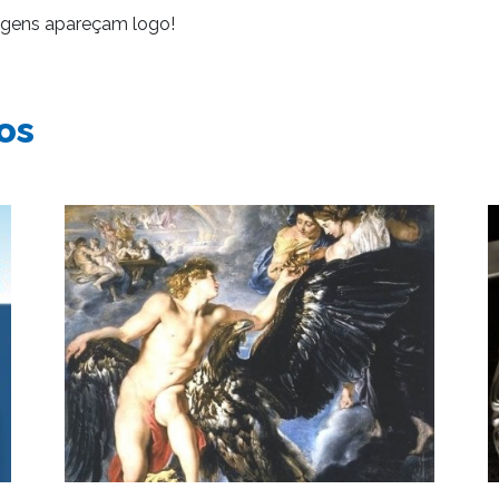
agens apareçam logo!
os