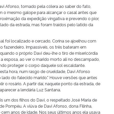
vi Afonso, tomado pela cólera ao saber do fato,
 o mesmo galope para alcançar o casal antes que
roximação da expedição vingativa e prevendo o pior,
lado da estrada, mas foram traídos pelo latido da
l foi localizado e cercado, Corina se ajoelhou com
o fazendeiro. Impassíveis, os três bateram em
quando o próprio Davi deu-lhe o tiro de misericórdia
 a esposa, ao ver o marido morto ali no descampado,
endo proteger o corpo daquele sol escaldante.
esta hora, num rasgo de crueldade, Davi Afonso
lado do falecido marido.” Houve versões que antes
r o rosário. A partir daí, naquele ponto da estrada, de
aparecer a lendária Luz Santana.
is um dos filhos do Davi, o respeitado José Maria de
de Pompéu. A viúva de Davi Afonso, dona Filinha,
é cem anos de idade. Nos seus últimos anos ela usava