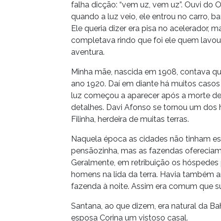
falha dicção: “vem uz, vem uz”. Ouvi do 
quando a luz veio, ele entrou no carro, bat
Ele queria dizer era pisa no acelerador, m
completava rindo que foi ele quem lavou
aventura.
Minha mãe, nascida em 1908, contava que
ano 1920. Daí em diante há muitos casos 
luz começou a aparecer após a morte 
detalhes. Davi Afonso se tornou um dos
Filinha, herdeira de muitas terras.
Naquela época as cidades não tinham est
pensãozinha, mas as fazendas ofereciam
Geralmente, em retribuição os hóspedes 
homens na lida da terra. Havia também ar
fazenda à noite. Assim era comum que su
Santana, ao que dizem, era natural da Bah
esposa Corina um vistoso casal.