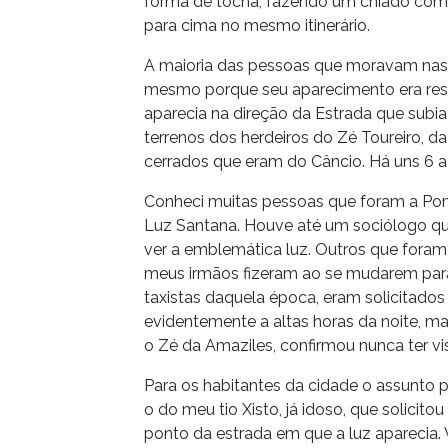
forma de tocha, fazendo um chiado como 
para cima no mesmo itinerário.
A maioria das pessoas que moravam nas o
mesmo porque seu aparecimento era rest
aparecia na direção da Estrada que sub
terrenos dos herdeiros do Zé Toureiro, d
cerrados que eram do Câncio. Há uns 6 a
Conheci muitas pessoas que foram a Pom
Luz Santana. Houve até um sociólogo qu
ver a emblemática luz. Outros que fora
meus irmãos fizeram ao se mudarem para 
taxistas daquela época, eram solicitados
evidentemente a altas horas da noite, m
o Zé da Amaziles, confirmou nunca ter vis
Para os habitantes da cidade o assunto 
o do meu tio Xisto, já idoso, que solicit
ponto da estrada em que a luz aparecia