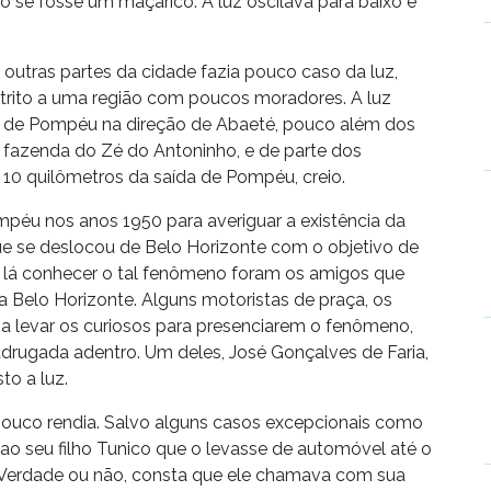
se fosse um maçarico. A luz oscilava para baixo e
utras partes da cidade fazia pouco caso da luz,
rito a uma região com poucos moradores. A luz
ia de Pompéu na direção de Abaeté, pouco além dos
a fazenda do Zé do Antoninho, e de parte dos
 10 quilômetros da saída de Pompéu, creio.
péu nos anos 1950 para averiguar a existência da
e se deslocou de Belo Horizonte com o objetivo de
m lá conhecer o tal fenômeno foram os amigos que
Belo Horizonte. Alguns motoristas de praça, os
 a levar os curiosos para presenciarem o fenômeno,
adrugada adentro. Um deles, José Gonçalves de Faria,
to a luz.
pouco rendia. Salvo alguns casos excepcionais como
ou ao seu filho Tunico que o levasse de automóvel até o
. Verdade ou não, consta que ele chamava com sua