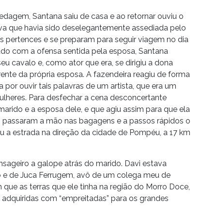
edagem, Santana saiu de casa e ao retornar ouviu o
ava que havia sido deselegantemente assediada pelo
eus pertences e se preparam para seguir viagem no dia
ado com a ofensa sentida pela esposa, Santana
seu cavalo e, como ator que era, se dirigiu a dona
rente da própria esposa. A fazendeira reagiu de forma
a por ouvir tais palavras de um artista, que era um
lheres. Para desfechar a cena desconcertante
marido e a esposa dele, e que agiu assim para que ela
sto passaram a mão nas bagagens e a passos rápidos o
 a estrada na direção da cidade de Pompéu, a 17 km
sageiro a galope atrás do marido. Davi estava
e de Juca Ferrugem, avô de um colega meu de
em que as terras que ele tinha na região do Morro Doce,
am adquiridas com “empreitadas” para os grandes