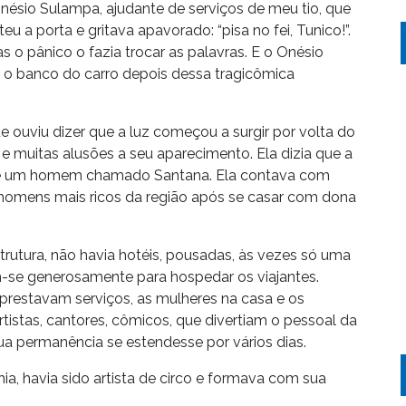
Onésio Sulampa, ajudante de serviços de meu tio, que
eu a porta e gritava apavorado: “pisa no fei, Tunico!”.
as o pânico o fazia trocar as palavras. E o Onésio
 o banco do carro depois dessa tragicômica
 ouviu dizer que a luz começou a surgir por volta do
e muitas alusões a seu aparecimento. Ela dizia que a
de um homem chamado Santana. Ela contava com
 homens mais ricos da região após se casar com dona
rutura, não havia hotéis, pousadas, às vezes só uma
-se generosamente para hospedar os viajantes.
prestavam serviços, as mulheres na casa e os
tistas, cantores, cômicos, que divertiam o pessoal da
a permanência se estendesse por vários dias.
ia, havia sido artista de circo e formava com sua