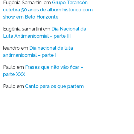
Eugênia Samartini
em
Grupo Tarancón
celebra 50 anos de álbum histórico com
show em Belo Horizonte
Eugênia samartini
em
Dia Nacional da
Luta Antimanicomial – parte III
leandro
em
Dia nacional de luta
antimanicomial – parte I
Paulo
em
Frases que não vão ficar –
parte XXX
Paulo
em
Canto para os que partem