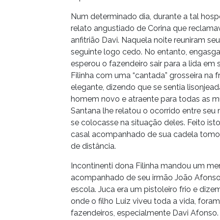
Num determinado dia, durante a tal hosp
relato angustiado de Corina que reclam
anfitrião Davi. Naquela noite reuniram s
seguinte logo cedo. No entanto, engasg
esperou o fazendeiro sair para a lida em 
Filinha com uma “cantada” grosseira na f
elegante, dizendo que se sentia lisonjead
homem novo e atraente para todas as mu
Santana lhe relatou o ocorrido entre seu 
se colocasse na situação deles. Feito i
casal acompanhado de sua cadela tomou
de distância.
Incontinenti dona Filinha mandou um men
acompanhado de seu irmão João Afonso 
escola. Juca era um pistoleiro frio e diz
onde o filho Luiz viveu toda a vida, for
fazendeiros, especialmente Davi Afonso.