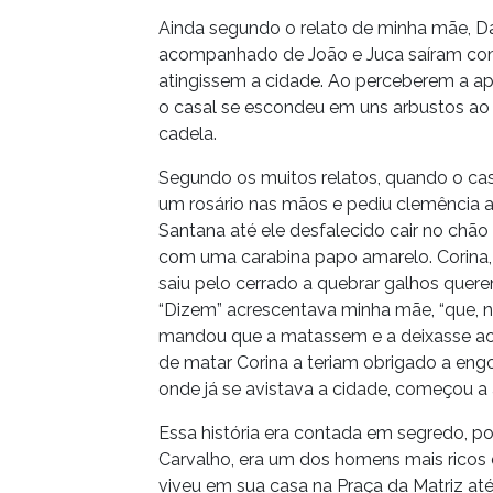
Ainda segundo o relato de minha mãe, Da
acompanhado de João e Juca saíram com
atingissem a cidade. Ao perceberem a ap
o casal se escondeu em uns arbustos ao 
cadela.
Segundo os muitos relatos, quando o casa
um rosário nas mãos e pediu clemência a
Santana até ele desfalecido cair no chão 
com uma carabina papo amarelo. Corina,
saiu pelo cerrado a quebrar galhos quer
“Dizem” acrescentava minha mãe, “que, n
mandou que a matassem e a deixasse ao 
de matar Corina a teriam obrigado a engoli
onde já se avistava a cidade, começou a 
Essa história era contada em segredo, po
Carvalho, era um dos homens mais ricos 
viveu em sua casa na Praça da Matriz at