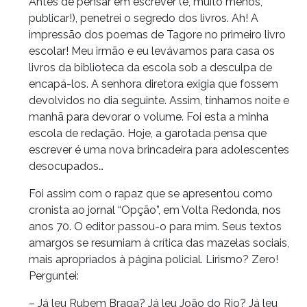
Antes de pensar em escrever (e, muito menos,
publicar!), penetrei o segredo dos livros. Ah! A
impressão dos poemas de Tagore no primeiro livro
escolar! Meu irmão e eu levávamos para casa os
livros da biblioteca da escola sob a desculpa de
encapá-los. A senhora diretora exigia que fossem
devolvidos no dia seguinte. Assim, tínhamos noite e
manhã para devorar o volume. Foi esta a minha
escola de redação. Hoje, a garotada pensa que
escrever é uma nova brincadeira para adolescentes
desocupados…
Foi assim com o rapaz que se apresentou como
cronista ao jornal “Opção”, em Volta Redonda, nos
anos 70. O editor passou-o para mim. Seus textos
amargos se resumiam à crítica das mazelas sociais,
mais apropriados à página policial. Lirismo? Zero!
Perguntei:
– Já leu Rubem Braga? Já leu João do Rio? Já leu