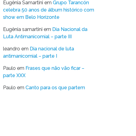
Eugênia Samartini
em
Grupo Tarancón
celebra 50 anos de álbum histórico com
show em Belo Horizonte
Eugênia samartini
em
Dia Nacional da
Luta Antimanicomial – parte III
leandro
em
Dia nacional de luta
antimanicomial – parte I
Paulo
em
Frases que não vão ficar –
parte XXX
Paulo
em
Canto para os que partem