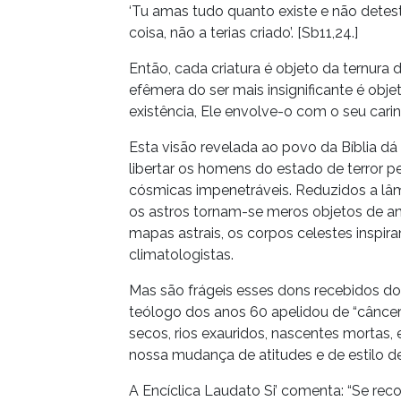
‘Tu amas tudo quanto existe e não detest
coisa, não a terias criado’. [Sb11,24.]
Então, cada criatura é objeto da ternura 
efêmera do ser mais insignificante é ob
existência, Ele envolve-o com o seu carinh
Esta visão revelada ao povo da Bíblia dá 
libertar os homens do estado de terror
cósmicas impenetráveis. Reduzidos a lâm
os astros tornam-se meros objetos de aná
mapas astrais, os corpos celestes inspi
climatologistas.
Mas são frágeis esses dons recebidos d
teólogo dos anos 60 apelidou de “câncer 
secos, rios exauridos, nascentes mortas,
nossa mudança de atitudes e de estilo de
A Encíclica Laudato Si’ comenta: “Se reco