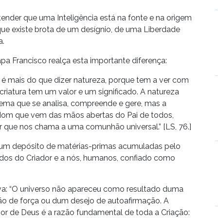
ntender que uma Inteligência está na fonte e na origem
 que existe brota de um desígnio, de uma Liberdade
a.
apa Francisco realça esta importante diferença:
ão’ é mais do que dizer natureza, porque tem a ver com
riatura tem um valor e um significado. A natureza
ma que se analisa, compreende e gere, mas a
om que vem das mãos abertas do Pai de todos,
 que nos chama a uma comunhão universal.” [LS, 76.]
 um depósito de matérias-primas acumuladas pelo
os do Criador e a nós, humanos, confiado como
.
: “O universo não apareceu como resultado duma
ão de força ou dum desejo de autoafirmação. A
or de Deus é a razão fundamental de toda a Criação: