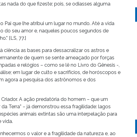
as nada do que fizeste; pois, se odiasses alguma
do Pai que lhe atribui um lugar no mundo. Até a vida
jeto do seu amor e, naqueles poucos segundos de
o.” [LS, 77.]
à ciência as bases para dessacralizar os astros e
 permanente de quem se sente ameaçado por forças
padas e relógios – como se lê no Livro do Gênesis -,
lise; em lugar de culto e sacrifícios, de horóscopos e
ram agora a pesquisa dos astrônomos e dos
o Criador. A ação predatória do homem – que um
da Terra” – já demonstrou essa fragilidade: lagos
 espécies animais extintas são uma interpelação para
 vida.
nhecermos o valor e a fragilidade da natureza e, ao