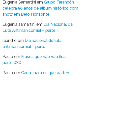
Eugênia Samartini
em
Grupo Tarancón
celebra 50 anos de álbum histórico com
show em Belo Horizonte
Eugênia samartini
em
Dia Nacional da
Luta Antimanicomial – parte III
leandro
em
Dia nacional de luta
antimanicomial – parte I
Paulo
em
Frases que não vão ficar –
parte XXX
Paulo
em
Canto para os que partem