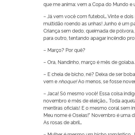
que me anima: vem a Copa do Mundo e um 
– Já vem você com futebol… Vinte e doi
multidão roendo as unhas! Junho é um pa
Criança sem dedo, queimada de pólvora,
para outro, tentando apagar incêndio p
– Março? Por quê?
– Ora, Nandinho, março é mês de goiab
– E cheia de bicho, né? Deixa de ser bo
vem e
nhoque!
Ao menos, se fosse nove
– Jaca! Só mesmo você! Essa coisa indige
novembro é mês de eleição… Toda aquela
mentiras oficiais! E o mesmo coral sem
Meu nome é Oseias!” Novembro é uma dro
As rosas de abril…
– Mulher é mesmo um bicho romântico… H