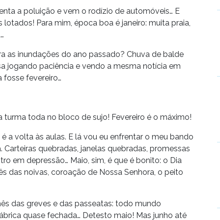
menta a poluição e vem o rodízio de automóveis… E
 lotados! Para mim, época boa é janeiro: muita praia,
…
bra as inundações do ano passado? Chuva de balde
a jogando paciência e vendo a mesma notícia em
a fosse fevereiro…
 a turma toda no bloco de sujo! Fevereiro é o máximo!
 é a volta às aulas. E lá vou eu enfrentar o meu bando
ja. Carteiras quebradas, janelas quebradas, promessas
tro em depressão… Maio, sim, é que é bonito: o Dia
Mês das noivas, coroação de Nossa Senhora, o peito
 mês das greves e das passeatas: todo mundo
ábrica quase fechada… Detesto maio! Mas junho até