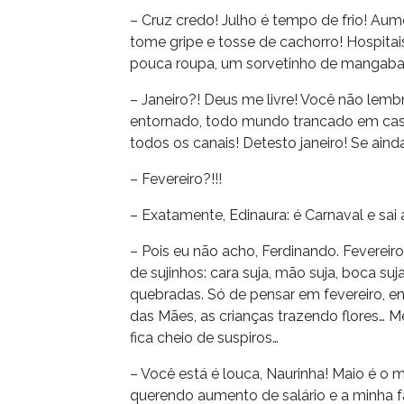
– Cruz credo! Julho é tempo de frio! Au
tome gripe e tosse de cachorro! Hospitais
pouca roupa, um sorvetinho de mangaba
– Janeiro?! Deus me livre! Você não lem
entornado, todo mundo trancado em cas
todos os canais! Detesto janeiro! Se aind
– Fevereiro?!!!
– Exatamente, Edinaura: é Carnaval e sai
– Pois eu não acho, Ferdinando. Fevereiro
de sujinhos: cara suja, mão suja, boca su
quebradas. Só de pensar em fevereiro, en
das Mães, as crianças trazendo flores… 
fica cheio de suspiros…
– Você está é louca, Naurinha! Maio é o
querendo aumento de salário e a minha f