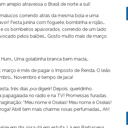
arrepio atravessa o Brasil de norte a sul!
s malucos correndo atrás da mesma bola e uma
vor! Festa junina com foguete, bombinha e rojão…
 e os bombeiros apavorados, correndo de um lado
rovocado pelos balões… Gosto muito mais de março.
a. Hum… Uma goiabinha branca bem macia…
ba: março é mês de pagar o Imposto de Renda. O leão
mbro… Novembro é tempo de jaca!
sta, três dias
pra
digerir! Depois, queridinho,
 papagaiada no rádio e na TV! Promessas furadas,
 imaginação: “Meu nome é Oseias! Meu nome é Oseias!
ga! Abril tem mais charme: rosas perfumadas… Ah!
oje em dia, rosa dá em estufa. Lá em Barbacena,