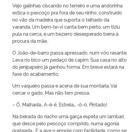
Vejo galinhas ciscando no terreiro e uma andorinha
estica o pescoço pra fora de seu ninho, construído
no vão da madeira que suporta o telhado da
varanda. Um bem-te-vi canta bem perto, um tiziu
pula na cerca, e um bezerro desesperado berra à
procura da mãe.
O João-de-barro passa apressado, num vôo rasante.
Leva no bico um pedaço de capim. Sua casa no alto
do jenipapeiro já ganhou forma. Em breve estará na
fase do acabamento.
Um vaqueiro passa e acena de sua montaria. Vai
cercar o gado. Mas não tem pressa.
– Ô, Malhada.. A-ê-ê, Estrela… -ô-ô, Pintado!
Na beirada do riacho uma garça espeta um lambari,
que desce pelo pescoço comprido, numa agonia
prateada… E a ave o engole com facilidade, como se