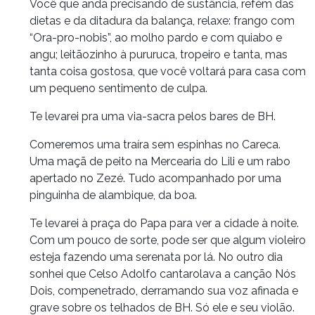
Você que anda precisando de sustância, refém das
dietas e da ditadura da balança, relaxe: frango com
“Ora-pro-nobis”, ao molho pardo e com quiabo e
angu; leitãozinho à pururuca, tropeiro e tanta, mas
tanta coisa gostosa, que você voltará para casa com
um pequeno sentimento de culpa.
Te levarei pra uma via-sacra pelos bares de BH.
Comeremos uma traíra sem espinhas no Careca.
Uma maçã de peito na Mercearia do Lili e um rabo
apertado no Zezé. Tudo acompanhado por uma
pinguinha de alambique, da boa.
Te levarei à praça do Papa para ver a cidade à noite.
Com um pouco de sorte, pode ser que algum violeiro
esteja fazendo uma serenata por lá. No outro dia
sonhei que Celso Adolfo cantarolava a canção Nós
Dois, compenetrado, derramando sua voz afinada e
grave sobre os telhados de BH. Só ele e seu violão.