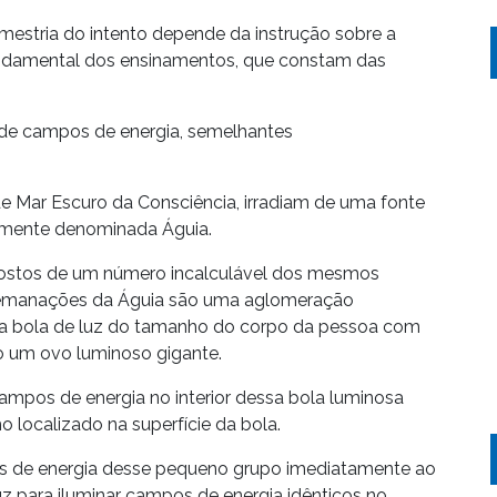
à mestria do intento depende da instrução sobre a
fundamental dos ensinamentos, que constam das
a de campos de energia, semelhantes
e Mar Escuro da Consciência, irradiam de uma fonte
amente denominada Águia.
stos de um número incalculável dos mesmos
 emanações da Águia são uma aglomeração
a bola de luz do tamanho do corpo da pessoa com
o um ovo luminoso gigante.
mpos de energia no interior dessa bola luminosa
o localizado na superfície da bola.
s de energia desse pequeno grupo imediatamente ao
z para iluminar campos de energia idênticos no