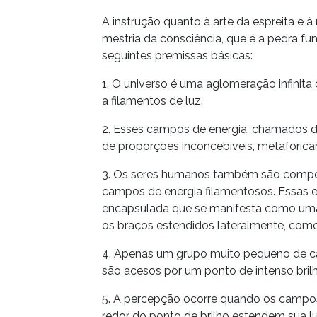
A instrução quanto à arte da espreita e 
mestria da consciência, que é a pedra 
seguintes premissas básicas:
1. O universo é uma aglomeração infinit
a filamentos de luz.
2. Esses campos de energia, chamados d
de proporções inconcebíveis, metaforic
3. Os seres humanos também são compo
campos de energia filamentosos. Essas
encapsulada que se manifesta como um
os braços estendidos lateralmente, com
4. Apenas um grupo muito pequeno de ca
são acesos por um ponto de intenso brilh
5. A percepção ocorre quando os campo
redor do ponto de brilho estendem sua lu