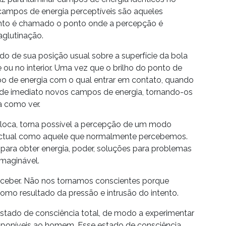
 campos de energia perceptíveis são aqueles
ponto é chamado o ponto onde a percepção é
aglutinação.
o de sua posição usual sobre a superfície da bola
 ou no interior. Uma vez que o brilho do ponto de
po de energia com o qual entrar em contato, quando
de imediato novos campos de energia, tornando-os
a como ver.
sloca, torna possível a percepção de um modo
 factual como aquele que normalmente percebemos.
para obter energia, poder, soluções para problemas
nimaginável.
erceber. Não nos tornamos conscientes porque
mo resultado da pressão e intrusão do intento.
m estado de consciência total, de modo a experimentar
isponíveis ao homem. Esse estado de consciência