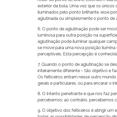
exterior da bola. Uma vez que os únicos
iluminados pelo ponto brilhante, esse 
aglutinada ou simplesmente o ponto de 
6. O ponto de aglutinação pode ser movid
luminosa para outra posição na superfície
aglutinação pode iluminar qualquer cam
se move para uma nova posição ilumina 
perceptíveis. Esta percepção é conhecid
7. Quando o ponto de aglutinação se de
inteiramente diferente – tão objetivo e
Os feiticeiros entram nesse outro mundo 
gerais e particulares, ou para encarar o i
8. O Intento penetrante é que nos faz p
percebemos; ao contrário, percebemos co
9. O objetivo dos feiticeiros é atingir u
todas as possibilidades de percepção d