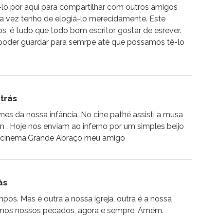
|ê-lo por aqui para compartilhar com outros amigos
ma vez tenho de elogiá-lo merecidamente. Este
s, é tudo que todo bom escritor gostar de esrever.
e poder guardar para semrpe até que possamos tê-lo
atrás
mes da nossa infância .No cine pathé assisti a musa
 . Hoje nos enviam ao inferno por um simples beijo
m cinema.Grande Abraço meu amigo
ás
mpos. Mas é outra a nossa igreja, outra é a nossa
ssamos nossos pecados, agora e sempre. Amém.