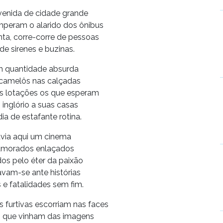
venida de cidade grande
mperam o alarido dos ônibus
ta, corre-corre de pessoas
de sirenes e buzinas.
 quantidade absurda
 camelôs nas calçadas
s lotações os que esperam
 inglório a suas casas
ia de estafante rotina.
avia aqui um cinema
amorados enlaçados
os pelo éter da paixão
vam-se ante histórias
e fatalidades sem fim.
 furtivas escorriam nas faces
os que vinham das imagens