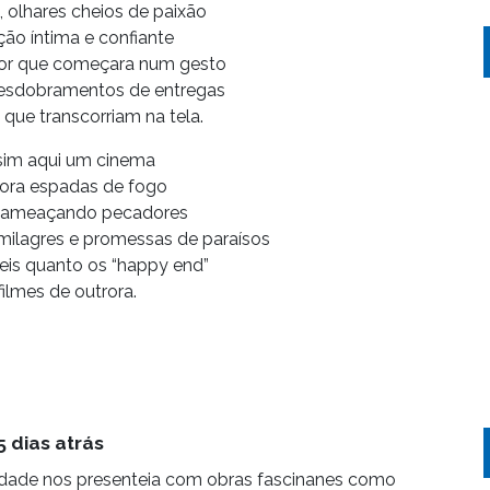
 olhares cheios de paixão
ão íntima e confiante
mor que começara num gesto
 desdobramentos de entregas
 que transcorriam na tela.
sim aqui um cinema
ora espadas de fogo
 ameaçando pecadores
milagres e promessas de paraísos
eis quanto os “happy end”
filmes de outrora.
5 dias atrás
lidade nos presenteia com obras fascinanes como