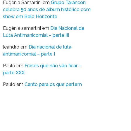
Eugênia Samartini
em
Grupo Tarancón
celebra 50 anos de álbum histórico com
show em Belo Horizonte
Eugênia samartini
em
Dia Nacional da
Luta Antimanicomial – parte III
leandro
em
Dia nacional de luta
antimanicomial – parte I
Paulo
em
Frases que não vão ficar –
parte XXX
Paulo
em
Canto para os que partem