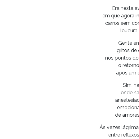
Era nesta a
em que agora i
carros sem con
loucura 
Gente em
gritos de
nos pontos do
o retorno
após um d
Sim, h
onde n
anestesiad
emociona
de amores 
Às vezes lágrimas
entre reflex