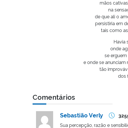
mãos cativas,
na sensaç
de que ali o a
persistiria em
tais como as
Havia 
onde ag
se erguem
e onde se anunciam 
tão improváv
dos 
Comentários
Sebastião Verly
325
Sua percepção, razão e sensibi