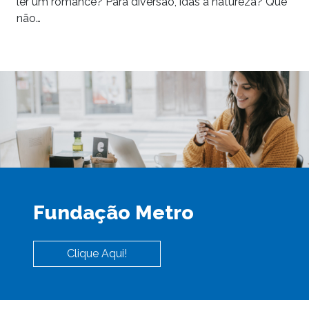
ler um romance? Para diversão, idas à natureza? Que
não…
Fundação Metro
Clique Aqui!