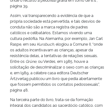
onde o recurso à pedofilia giraria em torno de 8%”,
página 39.
Assim, vai transparecendo a evidência de que a
própria sociedade está pervertida, e tais desvios de
conduta não são a marca registra de padres
católicos e celibatários. Estamos vivendo uma
cultura pedófila. Na Alemanha, por exemplo, Jan Carl
Raspe, em seu
Kursbuch
, elogiou a Comune II, “onde
os adultos incentivavam as crianças, apesar da
resistência delas, a tentativas de relações sexuais.
Entre os
Grüne
, ou Verdes, em 1985, houve a
solicitação de descriminalizar o sexo com as crianças
e, em l989, a célebre casa editora Deutscher
Ärtzverlag publicou um livro que pedia abertamente
que fossem permitidos os contatos pedossexuais”,
página 48.
Na terceira parte do livro, trata-se da formação
integral dos candidatos ao sacerdócio católico, com