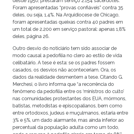
desde 1950, prestaram serviço 2.154 sacerdotes.
Foram apresentadas “provas confiáveis” contra 35
deles, ou seja, 1,4%. Na Arquidiocese de Chicago,
foram apresentadas queixas contra 40 padres em
um total de 2.200 em serviço pastoral: apenas 1,8%
deles, página 26.
Outro desvio do noticiário tem sido associar de
modo causal a pedofilia no clero ao estilo de vida
celibatário. A tese é esta: se os padres fossem
casados, os desvios não aconteceriam. Ora, os
dados da realidade desmentem a tese. Citando G.
Merchesi, o livro informa que “a recorrência do
fenômeno da pedofilia entre os ‘ministros do culto’
nas comunidades protestantes dos EUA, mórmons,
batistas, metodistas e episcopalianos, bem como
entre ortodoxos, judeus e muçulmanos, estaria entre
3% e 5%, um dado alarmante, mas ainda inferior ao
percentual da população adulta como um todo,