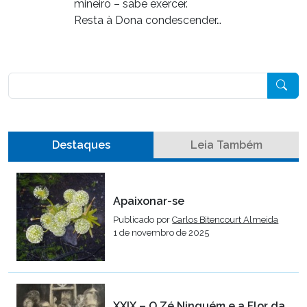
mineiro – sabe exercer.
Resta à Dona condescender…
Pesquisar
Destaques
Leia Também
Apaixonar-se
Publicado por
Carlos Bitencourt Almeida
1 de novembro de 2025
XXIX – O Zé Ninguém e a Flor da