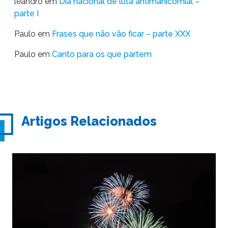
leandro
em
Dia nacional de luta antimanicomial –
parte I
Paulo
em
Frases que não vão ficar – parte XXX
Paulo
em
Canto para os que partem
Artigos Relacionados