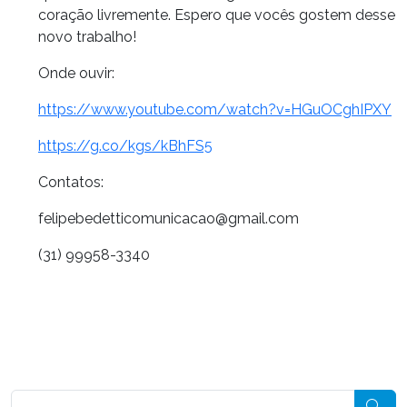
coração livremente. Espero que vocês gostem desse
novo trabalho!
Onde ouvir:
https://www.youtube.com/watch?v=HGuOCghIPXY
https://g.co/kgs/kBhFS5
Contatos:
felipebedetticomunicacao@gmail.com
(31) 99958-3340
Pesquisar