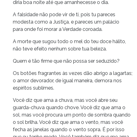
diria boa noite até que amanhecesse o dia.
A falsidade não pode vir de ti, pois tu pareces
modesta como a Justiça, e pareces um palácio
para onde foi morar a Verdade coroada.
A morte que sugou todo o mel do teu doce hálito,
não teve efeito nenhum sobre tua beleza.
Quem é tão firme que não possa ser seduzido?
Os botões fragrantes às vezes dão abrigo a lagartas;
o amor devorador, de igual maneira, demora nos
espíritos sublimes.
Você diz que ama a chuva, mas você abre seu
guarda-chuva quando chove. Você diz que ama o
sol, mas você procura um ponto de sombra quando
o sol brilha. Você diz que ama o vento, mas você
fecha as janelas quando o vento sopra. É por isso
que eu tenho medo. Você também diz que me ama.