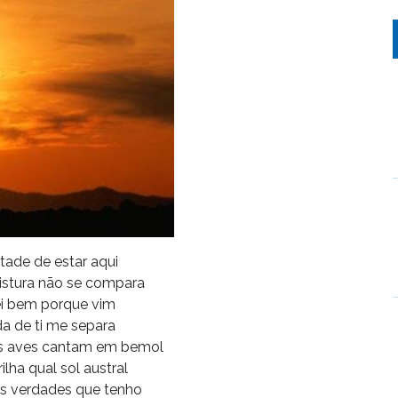
tade de estar aqui
istura não se compara
ei bem porque vim
a de ti me separa
as aves cantam em bemol
rilha qual sol austral
as verdades que tenho