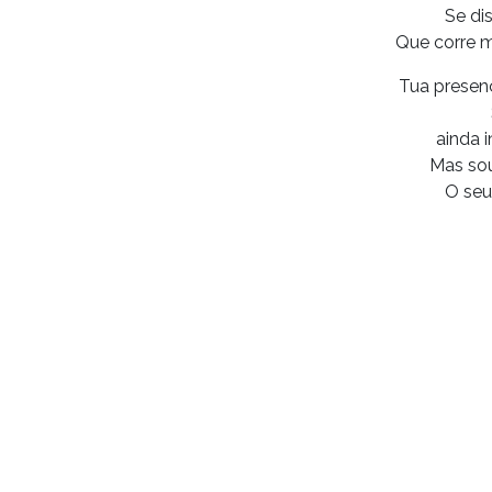
Se di
Que corre m
Tua presen
ainda 
Mas so
O seu