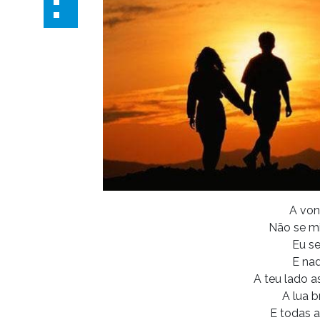
A von
Não se m
Eu s
E nad
A teu lado 
A lua b
E todas 