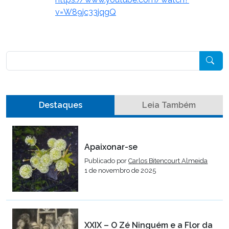
v=W89jc33jqgQ
Pesquisar
Destaques
Leia Também
Apaixonar-se
Publicado por
Carlos Bitencourt Almeida
1 de novembro de 2025
XXIX – O Zé Ninguém e a Flor da