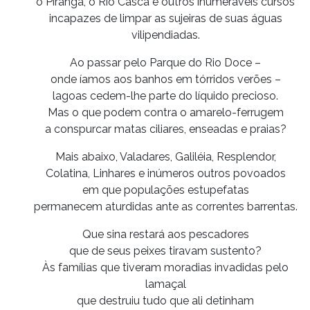
o Piranga, o Rio Casca e outros inumeráveis cursos
incapazes de limpar as sujeiras de suas águas
vilipendiadas.
Ao passar pelo Parque do Rio Doce –
onde íamos aos banhos em tórridos verões –
lagoas cedem-lhe parte do líquido precioso.
Mas o que podem contra o amarelo-ferrugem
a conspurcar matas ciliares, enseadas e praias?
Mais abaixo, Valadares, Galiléia, Resplendor,
Colatina, Linhares e inúmeros outros povoados
em que populações estupefatas
permanecem aturdidas ante as correntes barrentas.
Que sina restará aos pescadores
que de seus peixes tiravam sustento?
Às famílias que tiveram moradias invadidas pelo
lamaçal
que destruiu tudo que ali detinham