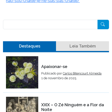
nao-sou-charlie-je-ne-suis-pas-charlie/
Pesquisar
Destaques
Leia Também
Apaixonar-se
Publicado por
Carlos Bitencourt Almeida
1 de novembro de 2025
XXIX – O Zé Ninguém e a Flor da
Noite