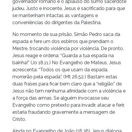
governador romano e o aplauso do sumo sacerdote
judeu. Justo e inocente, Jesus é sacrificado para que
se mantenham intactas as vantagens e
conveniências do dirigentes da Palestina.
No momento de sua prisão, Simão Pedro saca da
espada e fere um dos esbirros que prendiam o
Mestre, trocando violência por violência. De pronto,
Jesus reage e ordena: “Guarda a tua espada na
bainha!” (Jo 18,11.) No Evangelho de Mateus, Jesus
acrescenta: “Todos os que usam da espada,
morrerão pela espada”. (Mt 26,52.) Bastam estas
duas frases para ficar bem claro que a “religião” de
Jesus não tem nenhuma afinidade com a violência e
a força das armas. Se alguém invocasse seu
Evangelho como pretexto para invadir, atacar e ferir,
estaria fraudando gravemente a mensagem de
Cristo.
Ainda no Evangelho de João (18,36), Jesus dialoga