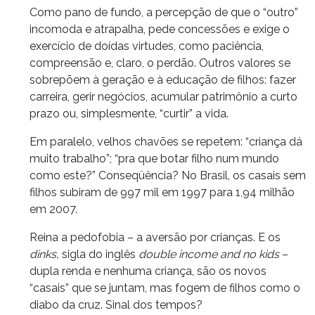
Como pano de fundo, a percepção de que o “outro”
incomoda e atrapalha, pede concessões e exige o
exercício de doídas virtudes, como paciência,
compreensão e, claro, o perdão. Outros valores se
sobrepõem à geração e à educação de filhos: fazer
carreira, gerir negócios, acumular patrimônio a curto
prazo ou, simplesmente, “curtir” a vida.
Em paralelo, velhos chavões se repetem: “criança dá
muito trabalho”; “pra que botar filho num mundo
como este?” Conseqüência? No Brasil, os casais sem
filhos subiram de 997 mil em 1997 para 1,94 milhão
em 2007.
Reina a pedofobia – a aversão por crianças. E os
dinks,
sigla do inglês
double income and no kids
–
dupla renda e nenhuma criança, são os novos
“casais” que se juntam, mas fogem de filhos como o
diabo da cruz. Sinal dos tempos?