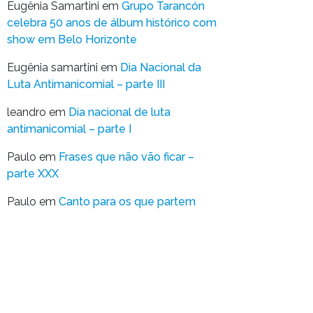
Eugênia Samartini
em
Grupo Tarancón
celebra 50 anos de álbum histórico com
show em Belo Horizonte
Eugênia samartini
em
Dia Nacional da
Luta Antimanicomial – parte III
leandro
em
Dia nacional de luta
antimanicomial – parte I
Paulo
em
Frases que não vão ficar –
parte XXX
Paulo
em
Canto para os que partem