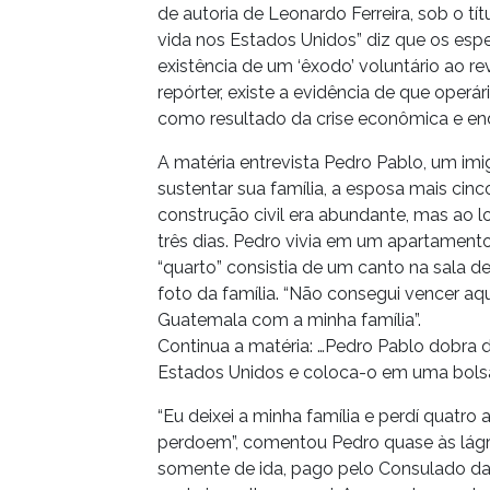
de autoria de Leonardo Ferreira, sob o tí
vida nos Estados Unidos” diz que os espe
existência de um ‘êxodo’ voluntário ao re
repórter, existe a evidência de que operá
como resultado da crise econômica e end
A matéria entrevista Pedro Pablo, um im
sustentar sua família, a esposa mais cin
construção civil era abundante, mas ao 
três dias. Pedro vivia em um apartamento
“quarto” consistia de um canto na sala de
foto da família. “Não consegui vencer aqui”
Guatemala com a minha família”.
Continua a matéria: …Pedro Pablo dobra
Estados Unidos e coloca-o em uma bolsa
“Eu deixei a minha família e perdí quatro
perdoem”, comentou Pedro quase às lág
somente de ida, pago pelo Consulado da