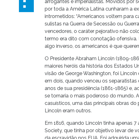
arrogantes e imperialistas. Movidos por 
por toda a América Latina cunharam a e
intrometidos: “Americanos voltem para cas
sulistas na Guerra de Secessão ou Guerr
vencedores, o caráter pejorativo não col
termo era dito com conotação ofensiva.
algo inverso, os americanos é que querem
O Presidente Abraham Lincoln (1809-186
maiores heróis da história dos Estados U
visão de George Washington, foi Lincoln 
em dois, quando venceu os separatistas 
anos de sua presidência (1861-1865) e, ao
se tornaria o mais poderoso do mundo. A
casuísticos, uma das principais obras do 
Lincoln eram outros.
Em 1816, quando Lincoln tinha apenas 7 a
Society, que tinha por objetivo levar de 
da escravidão nos EUA. Foi adquirida uma 