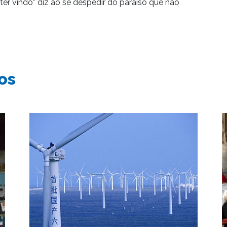
er vindo” diz ao se despedir do paraíso que não
os