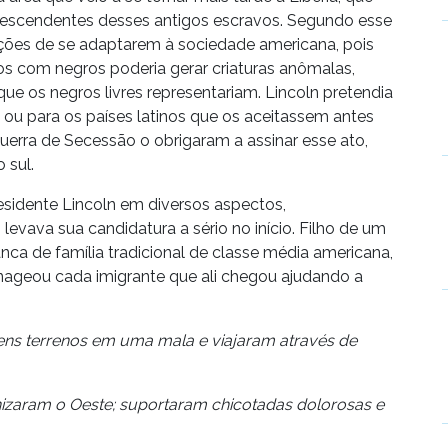
 descendentes desses antigos escravos. Segundo esse
ões de se adaptarem à sociedade americana, pois
s com negros poderia gerar criaturas anômalas,
ue os negros livres representariam. Lincoln pretendia
a ou para os países latinos que os aceitassem antes
Guerra de Secessão o obrigaram a assinar esse ato,
 sul.
sidente Lincoln em diversos aspectos,
levava sua candidatura a sério no início. Filho de um
a de família tradicional de classe média americana,
geou cada imigrante que ali chegou ajudando a
ens terrenos em uma mala e viajaram através de
onizaram o Oeste; suportaram chicotadas dolorosas e