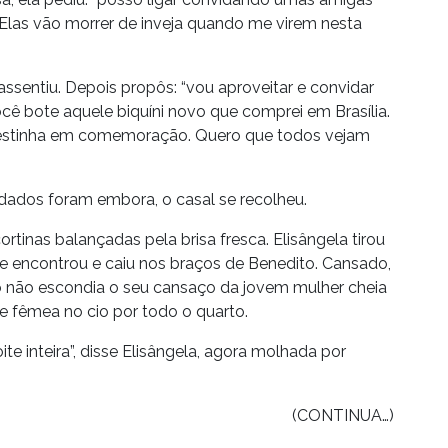
 Elas vão morrer de inveja quando me virem nesta
assentiu. Depois propôs: “vou aproveitar e convidar
 bote aquele biquíni novo que comprei em Brasília.
festinha em comemoração. Quero que todos vejam
dados foram embora, o casal se recolheu.
cortinas balançadas pela brisa fresca. Elisângela tirou
 que encontrou e caiu nos braços de Benedito. Cansado,
ito não escondia o seu cansaço da jovem mulher cheia
e fêmea no cio por todo o quarto.
te inteira”, disse Elisângela, agora molhada por
(CONTINUA…)