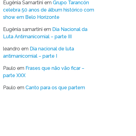
Eugênia Samartini
em
Grupo Tarancón
celebra 50 anos de álbum histórico com
show em Belo Horizonte
Eugênia samartini
em
Dia Nacional da
Luta Antimanicomial – parte III
leandro
em
Dia nacional de luta
antimanicomial – parte I
Paulo
em
Frases que não vão ficar –
parte XXX
Paulo
em
Canto para os que partem