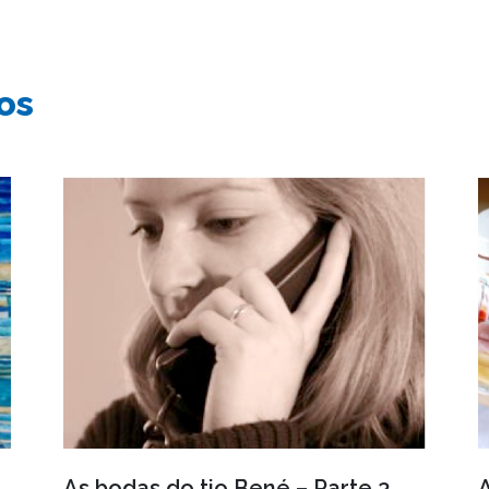
os
As bodas do tio Bené – Parte 3
A