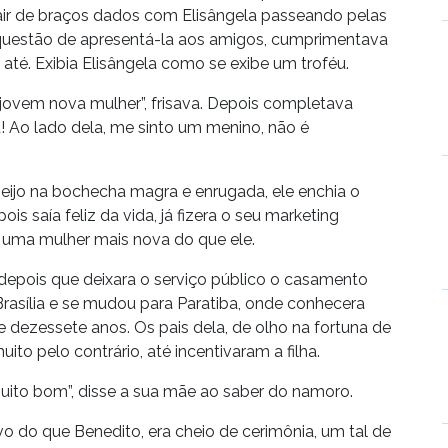
sair de braços dados com Elisângela passeando pelas
ia questão de apresentá-la aos amigos, cumprimentava
té. Exibia Elisângela como se exibe um troféu.
 jovem nova mulher”, frisava. Depois completava
! Ao lado dela, me sinto um menino, não é
beijo na bochecha magra e enrugada, ele enchia o
is saía feliz da vida, já fizera o seu marketing
a a uma mulher mais nova do que ele.
 depois que deixara o serviço público o casamento
Brasília e se mudou para Paratiba, onde conhecera
 dezessete anos. Os pais dela, de olho na fortuna de
to pelo contrário, até incentivaram a filha.
uito bom”, disse a sua mãe ao saber do namoro.
vo do que Benedito, era cheio de cerimônia, um tal de