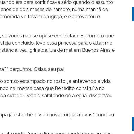
quando era para sorrir, ficava sério quando o assunto
m menos de dois meses de namoro, numa manhã de
morada voltavam da igreja, ele aproveitou o
, se vocês não se opuserem, é claro. E prometo que,
eja concluído, levo essa princesa para o altar: me
tância, véu, grinalda, lua de mel em Buenos Aires e
a?”, perguntou Osias, seu pai.
 o sorriso estampado no rosto, já antevendo a vida
rando na imensa casa que Benedito construíra no
a cidade. Depois, saltitando de alegria, disse: “Vou
pa já está cheio. Vida nova, roupas novas”, concluiu
, ela pediu: “posso ligar convidando umas amigas