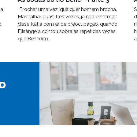
 a
“Brochar uma vez, qualquer homem brocha.
S
Mas falhar duas, três vezes, já não é normal”,
d
o
disse Kátia com ar de preocupação, quando
n
Elisângela contou sobre as repetidas vezes
h
que Benedito…
a
o