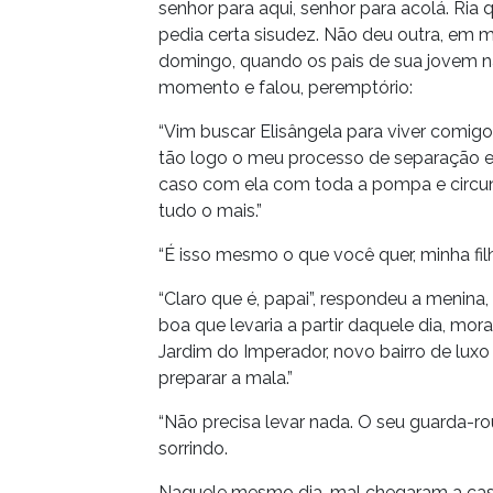
senhor para aqui, senhor para acolá. Ria 
pedia certa sisudez. Não deu outra, e
domingo, quando os pais de sua jovem na
momento e falou, peremptório:
“Vim buscar Elisângela para viver comigo
tão logo o meu processo de separação est
caso com ela com toda a pompa e circuns
tudo o mais.”
“É isso mesmo o que você quer, minha filh
“Claro que é, papai”, respondeu a menina,
boa que levaria a partir daquele dia, mo
Jardim do Imperador, novo bairro de luxo d
preparar a mala.”
“Não precisa levar nada. O seu guarda-rou
sorrindo.
Naquele mesmo dia, mal chegaram a casa