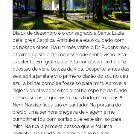
Dia 13 de dezembro é o consagrado a Santa Luzia
pela Igreja Católica. Atribui-se a ela o cuidado com
os nossos olhos. Há um mês visitei o Dr. Rubens meu
oftalmologista e ele me disse que minha visão está
excelente. Em gratidão a esta conclusão, eu hoje fiz
questão de ver a beleza da vida. Despertei antes das
seis, abri a janela e vi o primeiro clarão do sol, no céu
azul a brilhar como se fosse só para mim. Aprovei a
higiene do elevador e me olhei no espelho do fundo
desse ascensor: que rosto mais lindo, meu Deus!!!
Nem Narciso ficou tão encantado! Na portaria do
prédio, uma senhora chegava de viagem e me
cumprimentou com sorriso que, este sim, só para
mim. Na rua, a primeira pessoa que vi foi uma
negrinha mais linda, que provou que para as