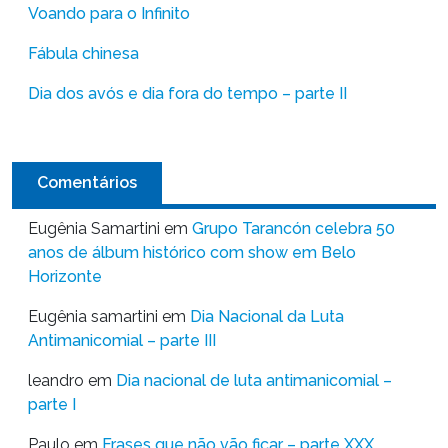
Voando para o Infinito
Fábula chinesa
Dia dos avós e dia fora do tempo – parte II
Comentários
Eugênia Samartini
em
Grupo Tarancón celebra 50
anos de álbum histórico com show em Belo
Horizonte
Eugênia samartini
em
Dia Nacional da Luta
Antimanicomial – parte III
leandro
em
Dia nacional de luta antimanicomial –
parte I
Paulo
em
Frases que não vão ficar – parte XXX