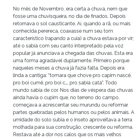
No mês de Novembro, era certa a chuva, nem que
fosse uma chuvisqueira, no dia de finados. Depois
retornava o sol causticante. Aí, quando a rã, ou mais
conhecida perereca, coaxasse num seu tom
característico (rapando a cuia) a chuva estava por vir;
até o sabiá com seu canto interpretado pela voz
popular já anunciava a chegada das chuvas. Esta era
uma forma agradável duplamente. Primeiro porque
naqueles meses a chuva já fazia falta. Depois era
linda a cantiga: “tomara que chove pro capim nascê,
pro boi cumê, pro boi c…, pro sabiá catá”. Todo
mundo sabia de cor. Nos dias de véspera das chuvas
ainda havia o cupim que, no terreno do campo,
começava a acrescentar seu murundu ou reformar
partes quebradas pelos humanos ou pelos animais. A
umidade do solo subia e o inseto aproveitava a terra
molhada para sua construção, crescente ou reforma.
Restava até a dor nos calos que os mais velhos