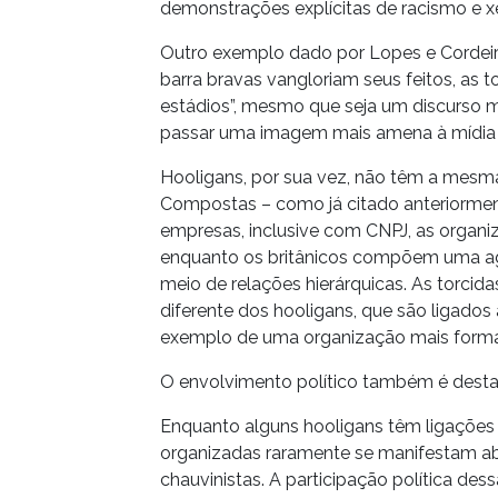
demonstrações explícitas de racismo e x
Outro exemplo dado por Lopes e Cordeiro
barra bravas vangloriam seus feitos, as t
estádios”, mesmo que seja um discurso 
passar uma imagem mais amena à mídia 
Hooligans, por sua vez, não têm a mesma 
Compostas – como já citado anteriormen
empresas, inclusive com CNPJ, as organi
enquanto os britânicos compõem uma ag
meio de relações hierárquicas. As torci
diferente dos hooligans, que são ligados
exemplo de uma organização mais forma
O envolvimento político também é desta
Enquanto alguns hooligans têm ligações es
organizadas raramente se manifestam ab
chauvinistas. A participação política des