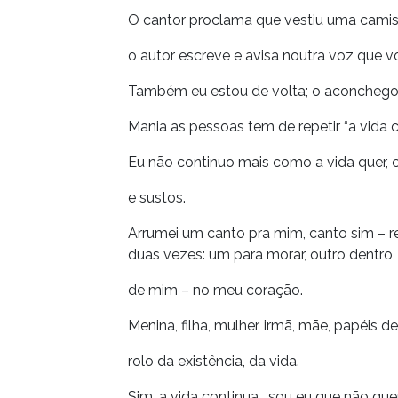
O cantor proclama que vestiu uma camisa l
o autor escreve e avisa noutra voz que v
Também eu estou de volta; o aconchego 
Mania as pessoas tem de repetir “a vida c
Eu não continuo mais como a vida quer, 
e sustos.
Arrumei um canto pra mim, canto sim – rec
duas vezes: um para morar, outro dentro
de mim – no meu coração.
Menina, filha, mulher, irmã, mãe, papéis 
rolo da existência, da vida.
Sim, a vida continua… sou eu que não qu