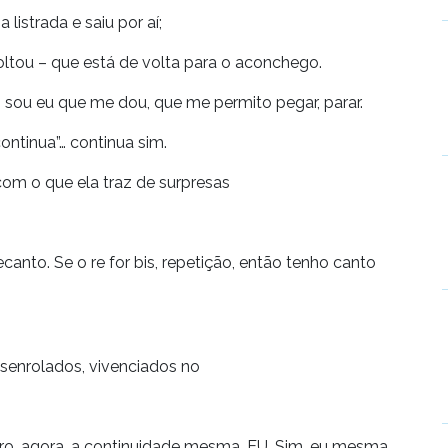
istrada e saiu por aí;
oltou – que está de volta para o aconchego.
sou eu que me dou, que me permito pegar, parar.
ontinua”… continua sim.
com o que ela traz de surpresas
anto. Se o re for bis, repetição, então tenho canto
desenrolados, vivenciados no
ero, agora, a continuidade mesma, EU. Sim, eu mesma.