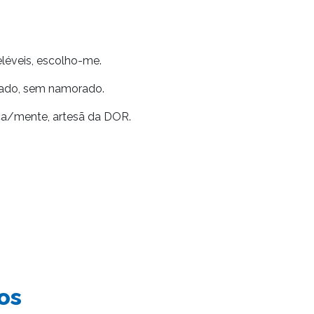
léveis, escolho-me.
ado, sem namorado.
ica/mente, artesã da DOR.
os