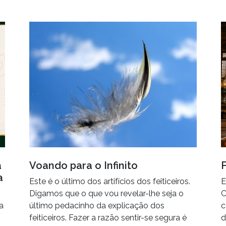
a
Voando para o Infinito
a
Este é o último dos artifícios dos feiticeiros.
E
Digamos que o que vou revelar-lhe seja o
C
a
último pedacinho da explicação dos
c
feiticeiros. Fazer a razão sentir-se segura é
d