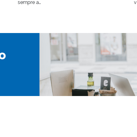
sempre a…
v
o