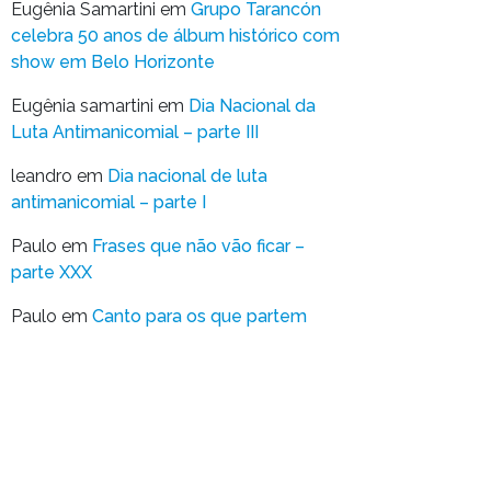
Eugênia Samartini
em
Grupo Tarancón
celebra 50 anos de álbum histórico com
show em Belo Horizonte
Eugênia samartini
em
Dia Nacional da
Luta Antimanicomial – parte III
leandro
em
Dia nacional de luta
antimanicomial – parte I
Paulo
em
Frases que não vão ficar –
parte XXX
Paulo
em
Canto para os que partem