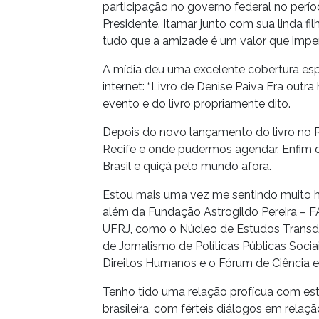
participação no governo federal no perí
Presidente. Itamar junto com sua linda f
tudo que a amizade é um valor que imper
A mídia deu uma excelente cobertura esp
internet: “Livro de Denise Paiva Era outra
evento e do livro propriamente dito.
Depois do novo lançamento do livro no Ri
Recife e onde pudermos agendar. Enfim que
Brasil e quiçá pelo mundo afora.
Estou mais uma vez me sentindo muito h
além da Fundação Astrogildo Pereira – FA
UFRJ, como o Núcleo de Estudos Transdi
de Jornalismo de Políticas Públicas Socia
Direitos Humanos e o Fórum de Ciência e 
Tenho tido uma relação profícua com este
brasileira, com férteis diálogos em relaç