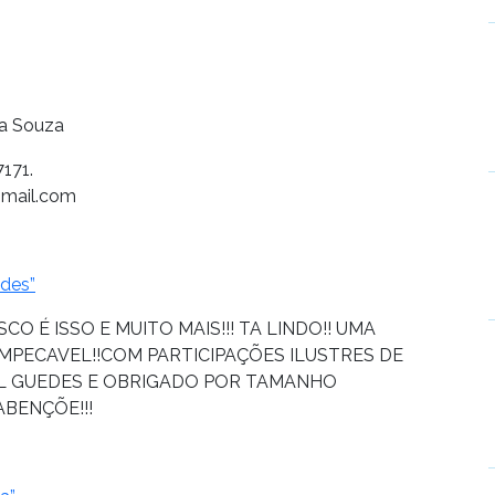
la Souza
171.
gmail.com
edes”
CO É ISSO E MUITO MAIS!!! TA LINDO!! UMA
MPECAVEL!!COM PARTICIPAÇÕES ILUSTRES DE
EL GUEDES E OBRIGADO POR TAMANHO
ABENÇÕE!!!