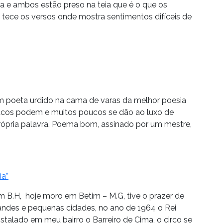
 e ambos estão preso na teia que é o que os
ece os versos onde mostra sentimentos difíceis de
m poeta urdido na cama de varas da melhor poesia
ucos podem e muitos poucos se dão ao luxo de
própria palavra. Poema bom, assinado por um mestre,
ia”
m B.H, hoje moro em Betim – M.G, tive o prazer de
randes e pequenas cidades, no ano de 1964 o Rei
stalado em meu bairro o Barreiro de Cima, o circo se