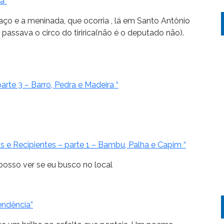
a”
haço e a meninada, que ocorria , lá em Santo Antônio
assava o circo do tiririca(não é o deputado não).
rte 3 – Barro, Pedra e Madeira “
 e Recipientes – parte 1 – Bambu, Palha e Capim “
posso ver se eu busco no local
ndência”