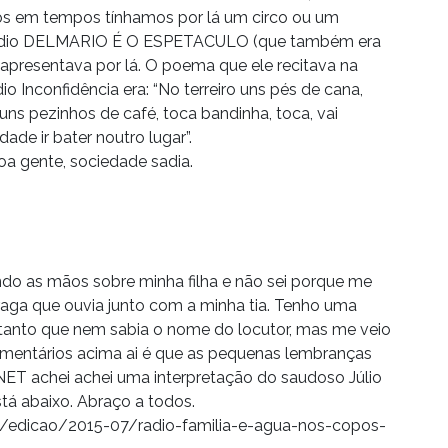
 em tempos tínhamos por lá um circo ou um
 radio DELMARIO É O ESPETACULO (que também era
apresentava por lá. O poema que ele recitava na
 Inconfidência era: “No terreiro uns pés de cana,
o uns pezinhos de café, toca bandinha, toca, vai
ade ir bater noutro lugar”.
a gente, sociedade sadia.
ondo as mãos sobre minha filha e não sei porque me
raga que ouvia junto com a minha tia. Tenho uma
 tanto que nem sabia o nome do locutor, mas me veio
mentários acima ai é que as pequenas lembranças
 NET achei achei uma interpretação do saudoso Júlio
stá abaixo. Abraço a todos.
s/edicao/2015-07/radio-familia-e-agua-nos-copos-