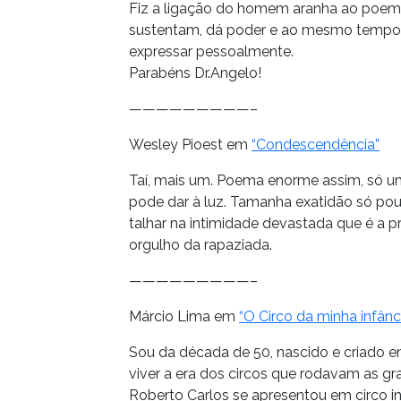
Fiz a ligação do homem aranha ao poema
sustentam, dá poder e ao mesmo tempo t
expressar pessoalmente.
Parabéns Dr.Angelo!
—————————–
Wesley Pioest em
“Condescendência”
Taí, mais um. Poema enorme assim, só u
pode dar à luz. Tamanha exatidão só po
talhar na intimidade devastada que é a 
orgulho da rapaziada.
—————————–
Márcio Lima em
“O Circo da minha infânc
Sou da década de 50, nascido e criado e
viver a era dos circos que rodavam as g
Roberto Carlos se apresentou em circo in