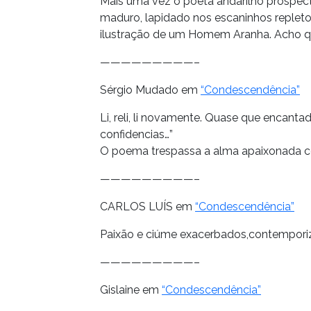
Mais uma vez o poeta andarilho prospec
maduro, lapidado nos escaninhos replet
ilustração de um Homem Aranha. Acho qu
—————————–
Sérgio Mudado em
“Condescendência”
Li, reli, li novamente. Quase que encantad
confidencias…”
O poema trespassa a alma apaixonada co
—————————–
CARLOS LUÍS em
“Condescendência”
Paixão e ciúme exacerbados,contemporiz
—————————–
Gislaine em
“Condescendência”