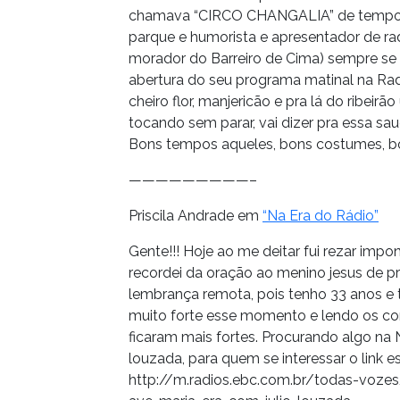
chamava “CIRCO CHANGALIA” de tempos
parque e humorista e apresentador de
morador do Barreiro de Cima) sempre se 
abertura do seu programa matinal na Radio
cheiro flor, manjericão e pra lá do ribeirã
tocando sem parar, vai dizer pra essa saud
Bons tempos aqueles, bons costumes, bo
—————————–
Priscila Andrade em
“Na Era do Rádio”
Gente!!! Hoje ao me deitar fui rezar imp
recordei da oração ao menino jesus de p
lembrança remota, pois tenho 33 anos e
muito forte esse momento e lendo os co
ficaram mais fortes. Procurando algo na
louzada, para quem se interessar o link e
http://m.radios.ebc.com.br/todas-voze