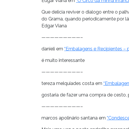
Edgar Viana em
“O Circo da minha infânci
Que delicia reviver o dialogo entre o pal
do Grama, quando periodicamente por lá p
Edgar Viana
—————————–
danieli em
“Embalagens e Recipientes – pa
é muito interessante
—————————–
tereza melquiades costa em
“Embalagens
gostaria de fazer uma compra de cesto, 
—————————–
marcos apolinário santana em
“Condesce