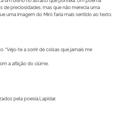
ta um brilho no asfalto que ponteia. Um poema
os de preciosidades, mas que não merecia uma
e uma imagem do Miró faria mais sentido ao texto.
o. “Vejo-te a sorrir de coisas que jamais me
m a aflição do ciúme.
ados pela poesia.Lapidar.