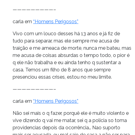
—————————–
carla em
“Homens Perigosos”
Vivo com um louco desses há 13 anos e já fiz de
tudo para separar, mas ele sempre me acusa de
traição e me ameaca de morte, nunca me bateu, mas
me acusa de coisas absurdas o tempo todo, o pior é
q ele não trabalha e eu ainda tenho q sustentar a
casa. Temos um filho de 8 anos que sempre
presenciou essas crises, estou no meu limite.
—————————–
carla em
“Homens Perigosos”
Não sei mais o q fazer, porquê ele é muito violento e
vive dizendo q vai me matar, sei q a policia so toma
providencias depois da ocorrência… Nao suporto
mais ser acusada, eu mal saio de casa a não ser para