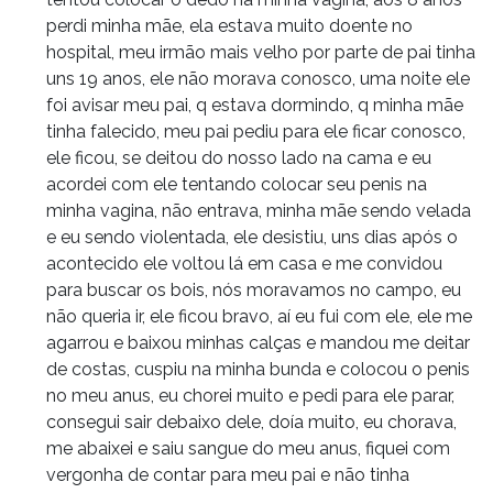
perdi minha mãe, ela estava muito doente no
hospital, meu irmão mais velho por parte de pai tinha
uns 19 anos, ele não morava conosco, uma noite ele
foi avisar meu pai, q estava dormindo, q minha mãe
tinha falecido, meu pai pediu para ele ficar conosco,
ele ficou, se deitou do nosso lado na cama e eu
acordei com ele tentando colocar seu penis na
minha vagina, não entrava, minha mãe sendo velada
e eu sendo violentada, ele desistiu, uns dias após o
acontecido ele voltou lá em casa e me convidou
para buscar os bois, nós moravamos no campo, eu
não queria ir, ele ficou bravo, aí eu fui com ele, ele me
agarrou e baixou minhas calças e mandou me deitar
de costas, cuspiu na minha bunda e colocou o penis
no meu anus, eu chorei muito e pedi para ele parar,
consegui sair debaixo dele, doía muito, eu chorava,
me abaixei e saiu sangue do meu anus, fiquei com
vergonha de contar para meu pai e não tinha