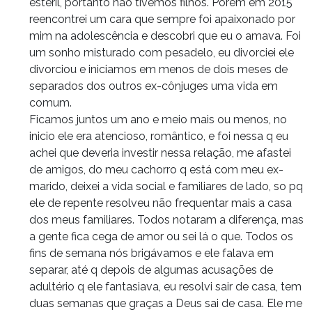
estéril, portanto não tivemos filhos. Porém em 2015
reencontrei um cara que sempre foi apaixonado por
mim na adolescência e descobri que eu o amava. Foi
um sonho misturado com pesadelo, eu divorciei ele
divorciou e iniciamos em menos de dois meses de
separados dos outros ex-cônjuges uma vida em
comum.
Ficamos juntos um ano e meio mais ou menos, no
inicio ele era atencioso, romântico, e foi nessa q eu
achei que deveria investir nessa relação, me afastei
de amigos, do meu cachorro q está com meu ex-
marido, deixei a vida social e familiares de lado, so pq
ele de repente resolveu não frequentar mais a casa
dos meus familiares. Todos notaram a diferença, mas
a gente fica cega de amor ou sei lá o que. Todos os
fins de semana nós brigávamos e ele falava em
separar, até q depois de algumas acusações de
adultério q ele fantasiava, eu resolvi sair de casa, tem
duas semanas que graças a Deus sai de casa. Ele me