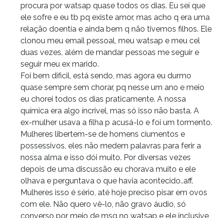
procura por watsap quase todos os dias. Eu sei que
ele sofre e eu tb pq existe amor, mas acho q era uma
relação doentia e ainda bem q não tivemos filhos. Ele
clonou meu email pessoal, meu watsap e meu cel
duas vezes, além de mandar pessoas me seguir e
seguir meu ex marido.
Foi bem dificil, está sendo, mas agora eu durmo
quase sempre sem chorar, pq nesse um ano e meio
eu chorei todos os dias praticamente. A nossa
química era algo íncrivel, mas só isso não basta. A
ex-mulher usava a filha p acusá-lo e foi um tormento.
Mulheres libertem-se de homens ciumentos e
possessivos, eles não medem palavras para ferir a
nossa alma e isso dói muito. Por diversas vezes
depois de uma discussão eu chorava muito e ele
olhava e perguntava o que havia acontecido..aff.
Mulheres isso é sério, até hoje preciso pisar em ovos
com ele. Não quero vê-lo, não gravo áudio, só
converso por meio de msg no watsap e ele inclusive