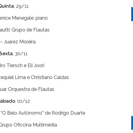
Quinta
, 29/11
enice Menegale: piano
autti: Grupo de Flautas
 – Juarez Moreira
Sexta
, 30/11
iro Tiersch e Eli Joori
Ezequiel Lima e Christiano Caldas
uar Orquestra de Flautas
ábado
, 01/12
o “O Belo Autônomo” de Rodrigo Duarte
Grupo Oficcina Multimédia