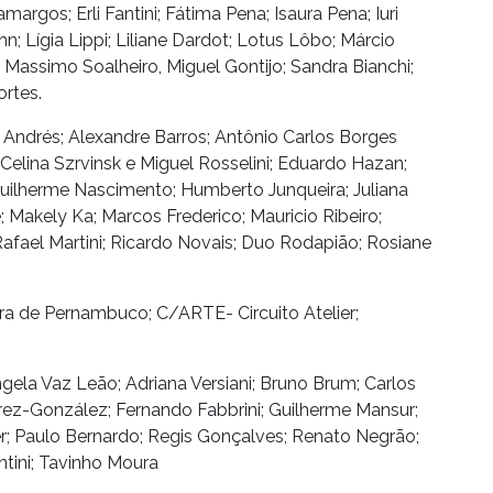
margos; Erli Fantini; Fátima Pena; Isaura Pena; Iuri
; Lígia Lippi; Liliane Dardot; Lotus Lôbo; Márcio
 Massimo Soalheiro, Miguel Gontijo; Sandra Bianchi;
rtes.
 Andrés; Alexandre Barros; Antônio Carlos Borges
Celina Szrvinsk e Miguel Rosselini; Eduardo Hazan;
Guilherme Nascimento; Humberto Junqueira; Juliana
; Makely Ka; Marcos Frederico; Mauricio Ribeiro;
Rafael Martini; Ricardo Novais; Duo Rodapião; Rosiane
ra de Pernambuco; C/ARTE- Circuito Atelier;
ngela Vaz Leão; Adriana Versiani; Bruno Brum; Carlos
érez-González; Fernando Fabbrini; Guilherme Mansur;
er; Paulo Bernardo; Regis Gonçalves; Renato Negrão;
ntini; Tavinho Moura