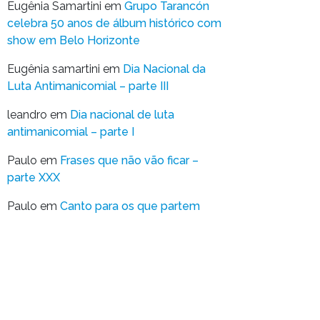
Eugênia Samartini
em
Grupo Tarancón
celebra 50 anos de álbum histórico com
show em Belo Horizonte
Eugênia samartini
em
Dia Nacional da
Luta Antimanicomial – parte III
leandro
em
Dia nacional de luta
antimanicomial – parte I
Paulo
em
Frases que não vão ficar –
parte XXX
Paulo
em
Canto para os que partem