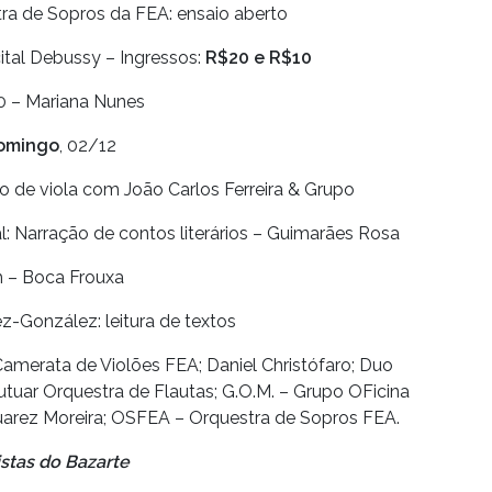
ra de Sopros da FEA: ensaio aberto
ital Debussy – Ingressos:
R$20 e R$10
 – Mariana Nunes
omingo
, 02/12
o de viola com João Carlos Ferreira & Grupo
: Narração de contos literários – Guimarães Rosa
h – Boca Frouxa
ez-González: leitura de textos
Camerata de Violões FEA; Daniel Christófaro; Duo
lutuar Orquestra de Flautas; G.O.M. – Grupo OFicina
; Juarez Moreira; OSFEA – Orquestra de Sopros FEA.
istas do Bazarte