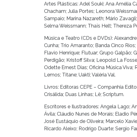
Artes Plásticas: Adel Souki; Ana Amélia Ca
Chacham; Julia Portes; Leonora Weissmann
Sampaio; Marina Nazareth; Mário Zavagli;
Selma Weissmann; Thaïs Helt; Thereza Po
Música e Teatro (CDs e DVDs): Alexandre
Cunha; Trio Amaranto; Banda Cinco Rios; 
Flavio Henrique; Flutuar; Grupo Galpão; 
Perdigão; Kristoff Silva; Leopold La Fosse
Odette Ernest Dias; Oficina Música Viva; 
Lemos; Titane; Uakti; Valéria Val.
Livros: Editoras CEPE – Companhia Edito
Crisálida; Duas Linhas; Lê; Scriptum.
Escritores e Ilustradores: Angela Lago; A
Ávila; Cláudio Nunes de Morais; Eladio P
José Eustáquio de Oliveira; Marcelo Xavi
Ricardo Aleixo; Rodrigo Duarte; Sergio Fa