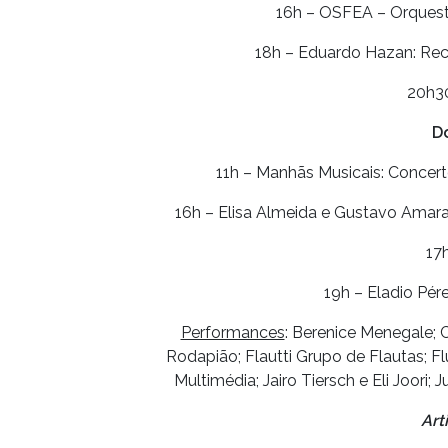
16h – OSFEA – Orquest
18h – Eduardo Hazan: Rec
20h30
D
11h – Manhãs Musicais: Concert
16h – Elisa Almeida e Gustavo Amaral
17
19h – Eladio Pér
Performances
: Berenice Menegale; 
Rodapião; Flautti Grupo de Flautas; F
Multimédia; Jairo Tiersch e Eli Joori
Art