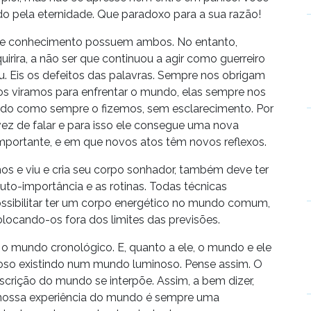
o pela eternidade. Que paradoxo para a sua razão!
de conhecimento possuem ambos. No entanto,
rira, a não ser que continuou a agir como guerreiro
. Eis os defeitos das palavras. Sempre nos obrigam
nos viramos para enfrentar o mundo, elas sempre nos
do como sempre o fizemos, sem esclarecimento. Por
 vez de falar e para isso ele consegue uma nova
importante, e em que novos atos têm novos reflexos.
os e viu e cria seu corpo sonhador, também deve ter
auto-importância e as rotinas. Todas técnicas
ossibilitar ter um corpo energético no mundo comum,
olocando-os fora dos limites das previsões.
 o mundo cronológico. E, quanto a ele, o mundo e ele
noso existindo num mundo luminoso. Pense assim. O
crição do mundo se interpõe. Assim, a bem dizer,
nossa experiência do mundo é sempre uma