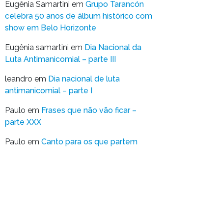
Eugênia Samartini
em
Grupo Tarancón
celebra 50 anos de álbum histórico com
show em Belo Horizonte
Eugênia samartini
em
Dia Nacional da
Luta Antimanicomial – parte III
leandro
em
Dia nacional de luta
antimanicomial – parte I
Paulo
em
Frases que não vão ficar –
parte XXX
Paulo
em
Canto para os que partem