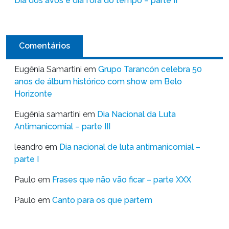
Dia dos avós e dia fora do tempo – parte II
Comentários
Eugênia Samartini
em
Grupo Tarancón celebra 50
anos de álbum histórico com show em Belo
Horizonte
Eugênia samartini
em
Dia Nacional da Luta
Antimanicomial – parte III
leandro
em
Dia nacional de luta antimanicomial –
parte I
Paulo
em
Frases que não vão ficar – parte XXX
Paulo
em
Canto para os que partem