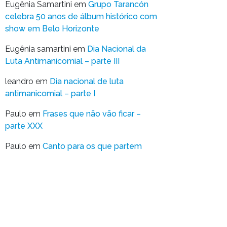
Eugênia Samartini
em
Grupo Tarancón
celebra 50 anos de álbum histórico com
show em Belo Horizonte
Eugênia samartini
em
Dia Nacional da
Luta Antimanicomial – parte III
leandro
em
Dia nacional de luta
antimanicomial – parte I
Paulo
em
Frases que não vão ficar –
parte XXX
Paulo
em
Canto para os que partem