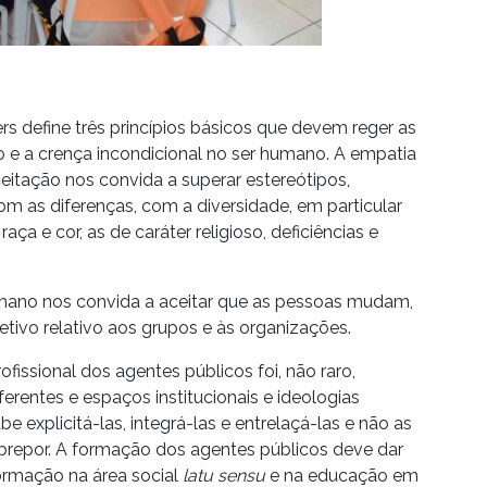
s define três princípios básicos que devem reger as
o e a crença incondicional no ser humano. A empatia
ceitação nos convida a superar estereótipos,
om as diferenças, com a diversidade, em particular
aça e cor, as de caráter religioso, deficiências e
humano nos convida a aceitar que as pessoas mudam,
letivo relativo aos grupos e às organizações.
fissional dos agentes públicos foi, não raro,
ferentes e espaços institucionais e ideologias
e explicitá-las, integrá-las e entrelaçá-las e não as
brepor. A formação dos agentes públicos deve dar
formação na área social
latu sensu
e na educação em