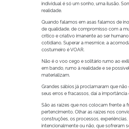
individual é só um sonho, uma ilusão. S
realidade.
Quando falamos em asas falamos de inov
de qualidade, de compromisso com a mud
crítico e criativo imanente ao ser human
cotidiano. Superar a mesmice, a acomodaç
costumeiro é VOAR.
Não é o voo cego e solitário rumo ao exi
em bando, rumo à realidade e se possíve
materializam.
Grandes sábios já proclamaram que não c
seus erros e fracassos, daí a importância 
São as raízes que nos colocam frente a f
pertencimento. Olhar as raízes nos convida
construções, os processos, experiências
intencionalmente ou não, que sofreram s