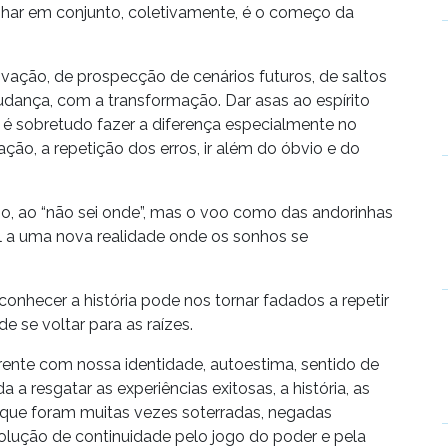
onhar em conjunto, coletivamente, é o começo da
ação, de prospecção de cenários futuros, de saltos
ança, com a transformação. Dar asas ao espírito
o é sobretudo fazer a diferença especialmente no
ão, a repetição dos erros, ir além do óbvio e do
lio, ao “não sei onde”, mas o voo como das andorinhas
l a uma nova realidade onde os sonhos se
onhecer a história pode nos tornar fadados a repetir
de se voltar para as raízes.
rente com nossa identidade, autoestima, sentido de
 a resgatar as experiências exitosas, a história, as
, que foram muitas vezes soterradas, negadas
olução de continuidade pelo jogo do poder e pela