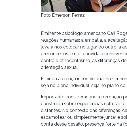
Foto Emerson Ferraz
.
Eminente psicólogo americano Carl Roger
relações humanas: a empatia, a aceitaçã
leva a nos colocar no lugar do outro, a a
preconceitos, e nos convida a conviver c
contra o etnocentrismo, as diferenças de r
orientação sexual.
E, ainda a crença incondicional no ser 
seja no plano individual, seja no plano co
Importante considerar que a formação pro
construída sobre experiências culturais di
distantes. No contexto das diferenças, cab
escamotear ou simplesmente juntar e so
conta desse desafio, presença forte na 