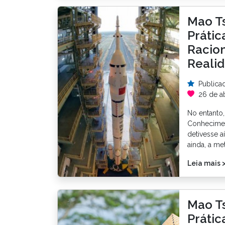
Mao Ts
Prátic
Racion
Reali
Publica
26 de ab
No entanto
Conhecimen
detivesse a
ainda, a me
Leia mais 
Mao Ts
Prátic