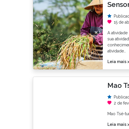
Sensor
Publica
15 de ab
A atividade
sua ativida
conhecime
atividade…
Leia mais 
Mao Ts
Publica
2 de fev
Mao Tsé-tu
Leia mais 