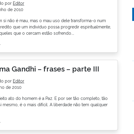
do por
Editor
nho de 2010
em si não é mau, mas o mau uso dele transforma-o num
redito que um indivíduo possa progredir espiritualmente,
queles que o cercam estão sofrendo.…
>
a Gandhi – frases – parte III
do por
Editor
nho de 2010
eito ato do homem é a Paz. E por ser tão completo, tão
i mesmo, é o mais difícil. A liberdade não tem qualquer
>