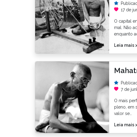
Publica
17 de ju
O capital 
mal. Não ac
enquanto a
Leia mais 
Mahatm
Publica
7 de ju
O mais perf
pleno, em s
valor se…
Leia mais 