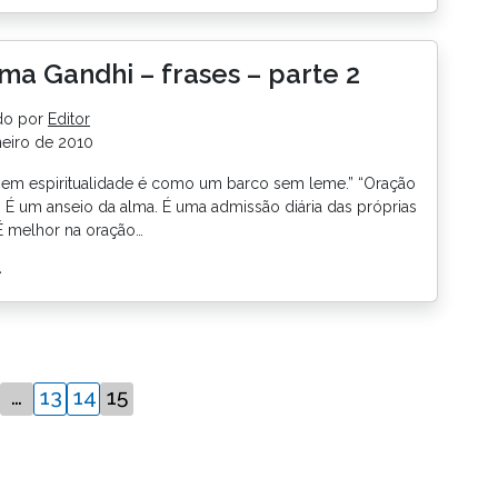
a Gandhi – frases – parte 2
do por
Editor
neiro de 2010
sem espiritualidade é como um barco sem leme.” “Oração
. É um anseio da alma. É uma admissão diária das próprias
É melhor na oração…
>
…
13
14
15