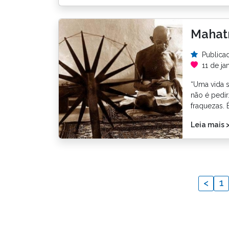
Mahatm
Publica
11 de ja
“Uma vida 
não é pedir
fraquezas. 
Leia mais 
<
1