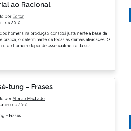
ial ao Racional
do por
Editor
ril de 2010
 dos homens na produção constitui justamente a base da
de prática, o determinante de todas as demais atividades. O
nto do homem depende essencialmente da sua
>
é-tung – Frases
do por
Afonso Machado
ereiro de 2010
ng – Frases
>