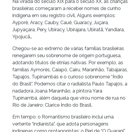
Na virada do século XIX para o século XX, as crianças
brasileiras começaram a receber nomes de cunho
indígena em seu registro civil. Alguns exemplos:
Ayporê, Aracy, Cauby, Cauê, Guaracy, Juçara,
Jupyaçara, Pery, Ubiracy, Ubirajara, Ubiratã, Yandiara,
Ypojucã…
Chegou-se ao extremo de várias famílias brasileiras
renegarem seu sobrenome de origem portuguesa,
adotando títulos de etnias nativas. Por exemplo, as
famílias Aymorés, Caiapó, Cairu, Maranhão, Tabajaras,
Tapajós, Tupinambás e o curioso sobrenome “Índio
do Brasil”. Podemos citar o radialista Paulo Tapajós, a
nadadora Joana Maranhão, a pintora Yara
Tupinambá, além daquela que virou nome de rua no
Rio de Janeiro: Clarice Índio do Brasil.
Em tempo: o Romantismo brasileiro inclui uma
vertente “indianista”, que adota personagens
indígenas como protagonistas: o Peri de “O Guarani”,