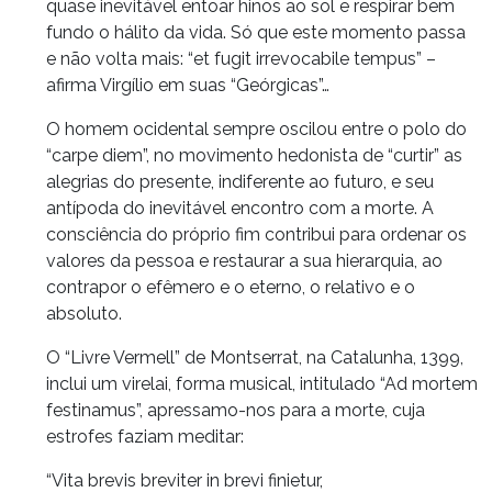
quase inevitável entoar hinos ao sol e respirar bem
fundo o hálito da vida. Só que este momento passa
e não volta mais: “et fugit irrevocabile tempus” –
afirma Virgílio em suas “Geórgicas”…
O homem ocidental sempre oscilou entre o polo do
“carpe diem”, no movimento hedonista de “curtir” as
alegrias do presente, indiferente ao futuro, e seu
antípoda do inevitável encontro com a morte. A
consciência do próprio fim contribui para ordenar os
valores da pessoa e restaurar a sua hierarquia, ao
contrapor o efêmero e o eterno, o relativo e o
absoluto.
O “Livre Vermell” de Montserrat, na Catalunha, 1399,
inclui um virelai, forma musical, intitulado “Ad mortem
festinamus”, apressamo-nos para a morte, cuja
estrofes faziam meditar:
“Vita brevis breviter in brevi finietur,