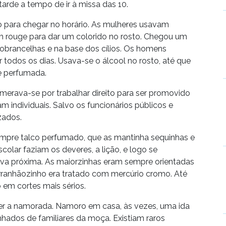
rde a tempo de ir à missa das 10.
 para chegar no horário. As mulheres usavam
m rouge para dar um colorido no rosto. Chegou um
obrancelhas e na base dos cílios. Os homens
dos os dias. Usava-se o álcool no rosto, até que
e perfumada.
merava-se por trabalhar direito para ser promovido
individuais. Salvo os funcionários públicos e
zados.
empre talco perfumado, que as mantinha sequinhas e
colar faziam os deveres, a lição, e logo se
cava próxima. As maiorzinhas eram sempre orientadas
arranhãozinho era tratado com mercúrio cromo. Até
 em cortes mais sérios.
ver a namorada. Namoro em casa, às vezes, uma ida
ados de familiares da moça. Existiam raros