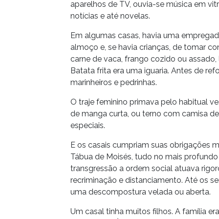
aparelhos de TV, ouvia-se música em vitr
notícias e até novelas.
Em algumas casas, havia uma empregada
almoço e, se havia crianças, de tomar cont
carne de vaca, frango cozido ou assado,
Batata frita era uma iguaria. Antes de ref
marinheiros e pedrinhas.
O traje feminino primava pelo habitual v
de manga curta, ou terno com camisa de
especiais.
E os casais cumpriam suas obrigações m
Tábua de Moisés, tudo no mais profundo
transgressão a ordem social atuava rigo
recriminação e distanciamento. Até os s
uma descompostura velada ou aberta.
Um casal tinha muitos filhos. A família 