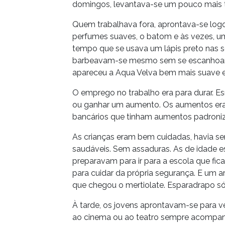
domingos, levantava-se um pouco mais ta
Quem trabalhava fora, aprontava-se logo
perfumes suaves, o batom e às vezes, u
tempo que se usava um lápis preto nas s
barbeavam-se mesmo sem se escanhoar to
apareceu a Aqua Velva bem mais suave 
O emprego no trabalho era para durar. Es
ou ganhar um aumento. Os aumentos eram 
bancários que tinham aumentos padroni
As crianças eram bem cuidadas, havia s
saudáveis. Sem assaduras. As de idade es
preparavam para ir para a escola que fi
para cuidar da própria segurança. E um 
que chegou o mertiolate. Esparadrapo só
À tarde, os jovens aprontavam-se para 
ao cinema ou ao teatro sempre acompanh