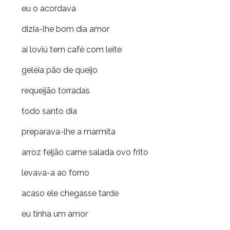
eu o acordava
dizia-lhe bom dia amor
ai loviú tem café com leite
geléia pão de queijo
requeijão torradas
todo santo dia
preparava-lhe a marmita
arroz feijão carne salada ovo frito
levava-a ao forno
acaso ele chegasse tarde
eu tinha um amor