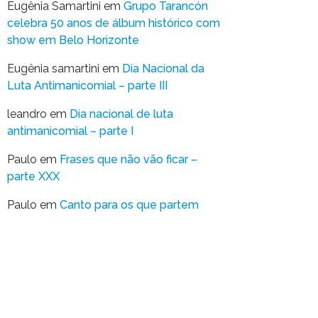
Eugênia Samartini
em
Grupo Tarancón
celebra 50 anos de álbum histórico com
show em Belo Horizonte
Eugênia samartini
em
Dia Nacional da
Luta Antimanicomial – parte III
leandro
em
Dia nacional de luta
antimanicomial – parte I
Paulo
em
Frases que não vão ficar –
parte XXX
Paulo
em
Canto para os que partem