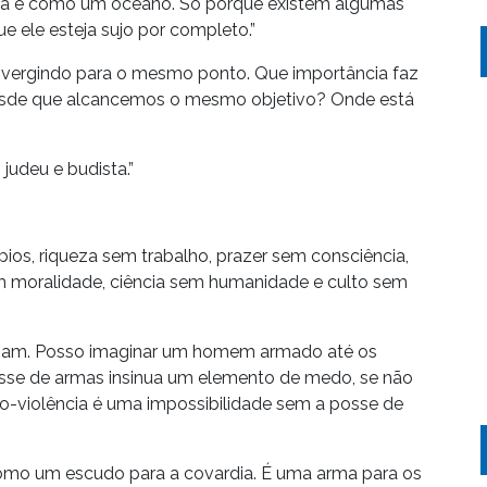
ela é como um oceano. Só porque existem algumas
ue ele esteja sujo por completo.”
onvergindo para o mesmo ponto. Que importância faz
desde que alcancemos o mesmo objetivo? Onde está
judeu e budista.”
ípios, riqueza sem trabalho, prazer sem consciência,
 moralidade, ciência sem humanidade e culto sem
binam. Posso imaginar um homem armado até os
sse de armas insinua um elemento de medo, se não
o-violência é uma impossibilidade sem a posse de
como um escudo para a covardia. É uma arma para os