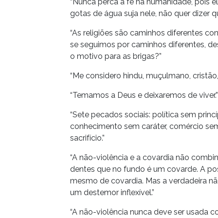
“Nunca perca a fé na humanidade, pois 
gotas de água suja nele, não quer dizer q
“As religiões são caminhos diferentes c
se seguimos por caminhos diferentes, 
o motivo para as brigas?”
“Me considero hindu, muçulmano, cristão, 
“Temamos a Deus e deixaremos de viver.”
“Sete pecados sociais: política sem princ
conhecimento sem caráter, comércio sem
sacrifício.”
“A não-violência e a covardia não com
dentes que no fundo é um covarde. A po
mesmo de covardia. Mas a verdadeira nã
um destemor inflexível.”
“A não-violência nunca deve ser usada 