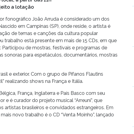
jeito a lotação
dutor fonográfico João Arruda é considerado um dos
Nascido em Campinas (SP), onde reside, o artista é
ação de temas e canções da cultura popular
Seu trabalho está presente em mais de 15 CDs, em que
 Participou de mostras, festivais e programas de
has sonoras para espetáculos, documentários, mostras
rasil e exterior. Com o grupo de Pífanos Flautins
l” realizando shows na França e Itália.
Bélgica, França, Inglaterra e País Basco com seu
dor e é curador do projeto musical “Arreuní”, que
artistas brasileiros e convidados estrangeiros. Em
mais novo trabalho é o CD “Venta Moinho”, lançado