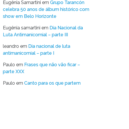
Eugênia Samartini
em
Grupo Tarancón
celebra 50 anos de álbum histórico com
show em Belo Horizonte
Eugênia samartini
em
Dia Nacional da
Luta Antimanicomial – parte III
leandro
em
Dia nacional de luta
antimanicomial – parte I
Paulo
em
Frases que não vão ficar –
parte XXX
Paulo
em
Canto para os que partem