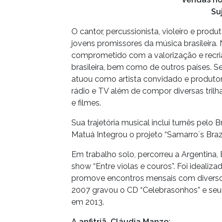
Su
O cantor, percussionista, violeiro e pro
jovens promissores da música brasileira. 
comprometido com a valorização e recri
brasileira, bem como de outros países. 
atuou como artista convidado e produtor.
rádio e TV além de compor diversas tril
e filmes.
Sua trajetória musical inclui turnês pelo B
Matuá Integrou o projeto “Samarro´s Brazi
Em trabalho solo, percorreu a Argentina, 
show “Entre violas e couros”. Foi idealiza
promove encontros mensais com diversos 
2007 gravou o CD “Celebrasonhos” e seu 
em 2013.
A anfitriã, Cláudia Manzo: