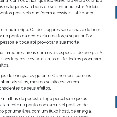
 sentir com os olhos, quando estes não estão olhando
 os lugares são bons de se sentar ou estar. A idéia
 pontos possíveis que forem acessíveis, até poder
 o mau inimigo. Os dois lugares são a chave do bem-
 no ponto da gente cria uma força superior. Por
a pessoa e pode até provocar a sua morte.
 arredores, áreas com níveis especiais de energia. A
sses lugares e evita-os, mas os feiticeiros procuram
itos.
rgas de energia revigorante. Os homens comuns
trar tais sítios, mesmo se não estiverem
nscientes de seus efeitos.
em trilhas de pedestre logo percebem que os
tamente no ponto com um nível positivo de
ndo por uma área com um fluxo hostil de energia,