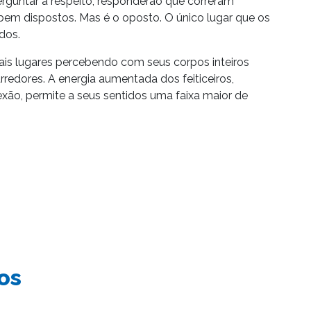
erguntar a respeito, responderão que correram
bem dispostos. Mas é o oposto. O único lugar que os
dos.
tais lugares percebendo com seus corpos inteiros
redores. A energia aumentada dos feiticeiros,
xão, permite a seus sentidos uma faixa maior de
os