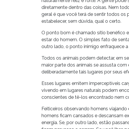
naturalmente feliz e forte. A gente pode
diretamente dentro das coisas. Nem todos
geral é que você terá de sentir todos os
estabelecer, sem dúvida, qual o certo.
O ponto bom é chamado sítio benéfico e
estar do homem. O simples fato de sentar
outro lado, o ponto inimigo enfraquece 
Todos os animais podem detectar, em seus
maior parte dos animais se assusta com e
deliberadamente tais lugares por seus efe
Esses lugares emitem imperceptíveis ca
vivendo em lugares naturais podem encon
conscientes de tê-los encontrado nem co
Feiticeiros observando homens viajando 
homens ficam cansados e descansam exa
energia. Se, por outro lado, estão passa