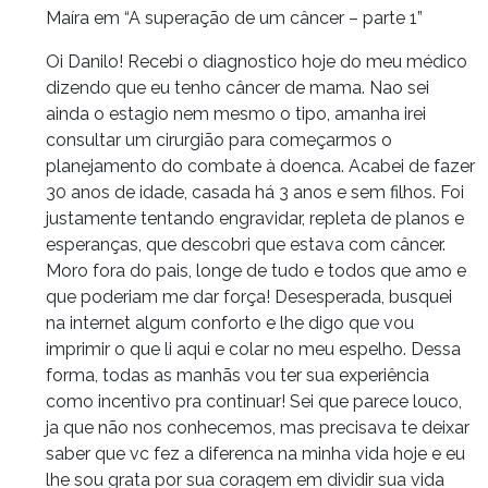
Maíra em “A superação de um câncer – parte 1”
Oi Danilo! Recebi o diagnostico hoje do meu médico
dizendo que eu tenho câncer de mama. Nao sei
ainda o estagio nem mesmo o tipo, amanha irei
consultar um cirurgião para começarmos o
planejamento do combate à doenca. Acabei de fazer
30 anos de idade, casada há 3 anos e sem filhos. Foi
justamente tentando engravidar, repleta de planos e
esperanças, que descobri que estava com câncer.
Moro fora do pais, longe de tudo e todos que amo e
que poderiam me dar força! Desesperada, busquei
na internet algum conforto e lhe digo que vou
imprimir o que li aqui e colar no meu espelho. Dessa
forma, todas as manhãs vou ter sua experiência
como incentivo pra continuar! Sei que parece louco,
ja que não nos conhecemos, mas precisava te deixar
saber que vc fez a diferenca na minha vida hoje e eu
lhe sou grata por sua coragem em dividir sua vida