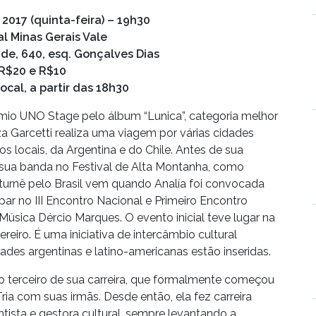
2017 (quinta-feira) – 19h30
l Minas Gerais Vale
de, 640, esq. Gonçalves Dias
R$20 e R$10
ocal, a partir das 18h30
mio UNO Stage pelo álbum “Lunica”, categoria melhor
za Garcetti realiza uma viagem por várias cidades
s locais, da Argentina e do Chile. Antes de sua
sua banda no Festival de Alta Montanha, como
turnê pelo Brasil vem quando Analía foi convocada
par no III Encontro Nacional e Primeiro Encontro
úsica Dércio Marques. O evento inicial teve lugar na
reiro. É uma iniciativa de intercâmbio cultural
des argentinas e latino-americanas estão inseridas.
 o terceiro de sua carreira, que formalmente começou
a com suas irmãs. Desde então, ela fez carreira
ntista e gestora cultural, sempre levantando a