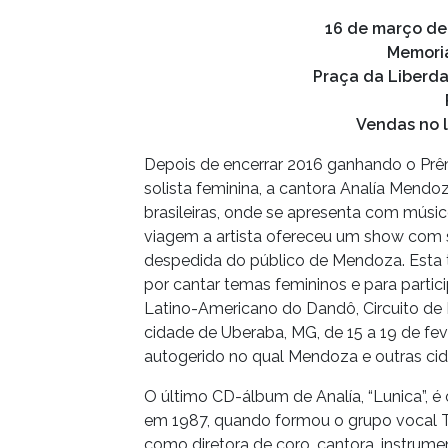
16 de março de 
Memoria
Praça da Liberda
Vendas no l
Depois de encerrar 2016 ganhando o Prê
solista feminina, a cantora Analía Mendo
brasileiras, onde se apresenta com músico
viagem a artista ofereceu um show com 
despedida do público de Mendoza. Esta 
por cantar temas femininos e para partici
Latino-Americano do Dandô, Circuito de M
cidade de Uberaba, MG, de 15 a 19 de feve
autogerido no qual Mendoza e outras cida
O último CD-álbum de Analía, “Lunica”, é
em 1987, quando formou o grupo vocal Tri
como diretora de coro, cantora, instrume