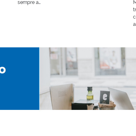
sempre a…
M
t
c
a
o