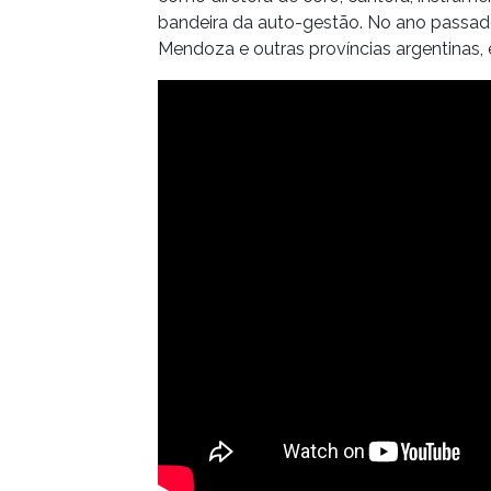
bandeira da auto-gestão. No ano passad
Mendoza e outras províncias argentinas,