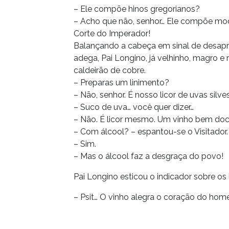
– Ele compõe hinos gregorianos?
– Acho que não, senhor… Ele compõe mo
Corte do Imperador!
Balançando a cabeça em sinal de desaprov
adega, Pai Longino, já velhinho, magro e
caldeirão de cobre.
– Preparas um linimento?
– Não, senhor. É nosso licor de uvas silve
– Suco de uva… você quer dizer…
– Não. É licor mesmo. Um vinho bem do
– Com álcool? – espantou-se o Visitador.
– Sim.
– Mas o álcool faz a desgraça do povo!
Pai Longino esticou o indicador sobre os l
– Psit… O vinho alegra o coração do hom