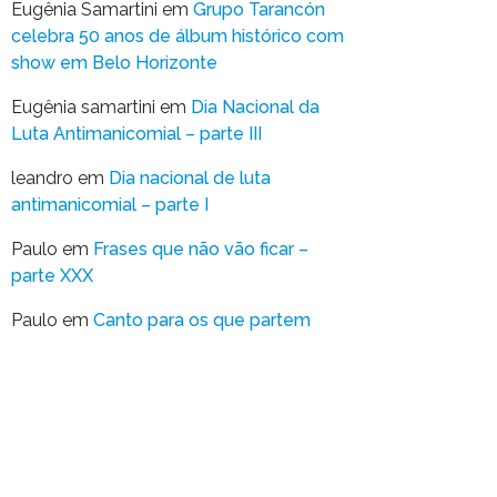
Eugênia Samartini
em
Grupo Tarancón
celebra 50 anos de álbum histórico com
show em Belo Horizonte
Eugênia samartini
em
Dia Nacional da
Luta Antimanicomial – parte III
leandro
em
Dia nacional de luta
antimanicomial – parte I
Paulo
em
Frases que não vão ficar –
parte XXX
Paulo
em
Canto para os que partem