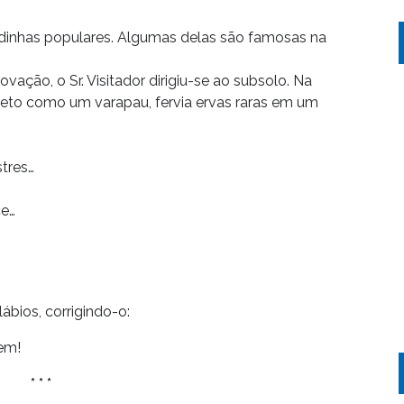
dinhas populares. Algumas delas são famosas na
ação, o Sr. Visitador dirigiu-se ao subsolo. Na
 reto como um varapau, fervia ervas raras em um
stres…
ce…
ábios, corrigindo-o:
em!
* * *