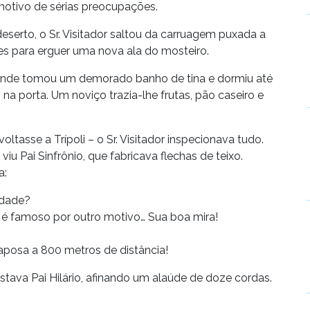
 motivo de sérias preocupações.
serto, o Sr. Visitador saltou da carruagem puxada a
ntes para erguer uma nova ala do mosteiro.
, onde tomou um demorado banho de tina e dormiu até
na porta. Um noviço trazia-lhe frutas, pão caseiro e
ltasse a Trípoli – o Sr. Visitador inspecionava tudo.
iu Pai Sinfrônio, que fabricava flechas de teixo.
a:
idade?
le é famoso por outro motivo… Sua boa mira!
raposa a 800 metros de distância!
, estava Pai Hilário, afinando um alaúde de doze cordas.