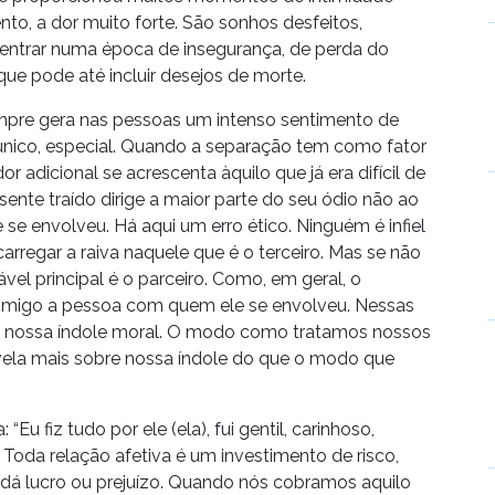
ento, a dor muito forte. São sonhos desfeitos,
ntrar numa época de insegurança, de perda do
que pode até incluir desejos de morte.
mpre gera nas pessoas um intenso sentimento de
 único, especial. Quando a separação tem como fator
or adicional se acrescenta àquilo que já era difícil de
ente traído dirige a maior parte do seu ódio não ao
se envolveu. Há aqui um erro ético. Ninguém é infiel
rregar a raiva naquele que é o terceiro. Mas se não
vel principal é o parceiro. Como, em geral, o
imigo a pessoa com quem ele se envolveu. Nessas
r, nossa índole moral. O modo como tratamos nossos
evela mais sobre nossa índole do que o modo que
u fiz tudo por ele (ela), fui gentil, carinhoso,
 Toda relação afetiva é um investimento de risco,
 dá lucro ou prejuízo. Quando nós cobramos aquilo