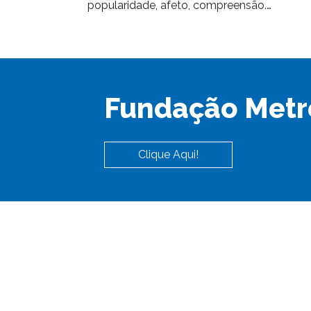
popularidade, afeto, compreensão.…
Fundação Metr
Clique Aqui!