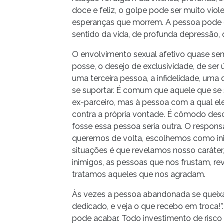
doce e feliz, o golpe pode ser muito viol
esperanças que morrem. A pessoa pode e
sentido da vida, de profunda depressão, 
O envolvimento sexual afetivo quase se
posse, o desejo de exclusividade, de ser
uma terceira pessoa, a infidelidade, uma d
se suportar. É comum que aquele que se s
ex-parceiro, mas à pessoa com a qual ele 
contra a própria vontade. É cômodo desca
fosse essa pessoa seria outra. O responsá
queremos de volta, escolhemos como in
situações é que revelamos nosso caráte
inimigos, as pessoas que nos frustam, r
tratamos aqueles que nos agradam.
Às vezes a pessoa abandonada se queixa: “E
dedicado, e veja o que recebo em troca!”.
pode acabar. Todo investimento de risco