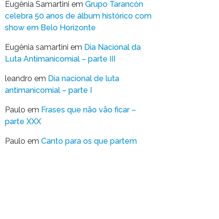
Eugênia Samartini
em
Grupo Tarancón
celebra 50 anos de álbum histórico com
show em Belo Horizonte
Eugênia samartini
em
Dia Nacional da
Luta Antimanicomial – parte III
leandro
em
Dia nacional de luta
antimanicomial – parte I
Paulo
em
Frases que não vão ficar –
parte XXX
Paulo
em
Canto para os que partem